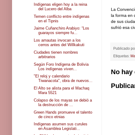
Indígenas eligen hoy a la reina
del Lucero del Alba
La Convenció
la forma en 
Temen conflicto entre indígenas
en el Tipnis
de sus ciuda
sufrió esa civ
Jaime Cuñanchiro Arabiyo: “Los
guarayos siempre fu...
Los amautas invocan a los
cerros antes del Willkakuti
Publicado p
Ciudades tienen nombres
Etiquetas:
Ma
arbitrarios
Según Foro Indígena de Bolivia
Los indígenas viven...
No hay 
"El reloj y calendario
Tiwanacota", obra de nuevos...
Publica
El Alto se alista para el Machaq
Mara 5521
Colapso de los mayas se debió a
la destrucción de ...
Green Hands promueve el talento
de cinco etnias
Indígenas asumen sus curules
en Asamblea Legislati...