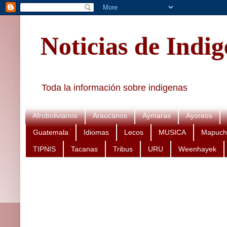
Noticias de Indi
Toda la información sobre indigenas
Afrobolivianos
Araucanos
Aymaras
Ayoreos
Guatemala
Idiomas
Lecos
MUSICA
Mapuch
TIPNIS
Tacanas
Tribus
URU
Weenhayek