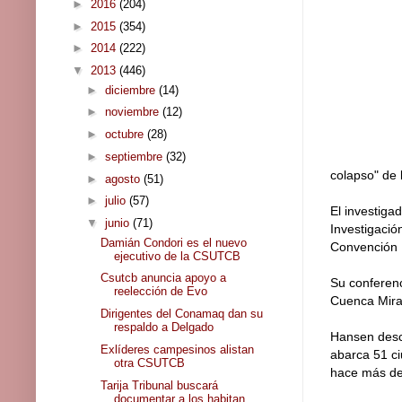
►
2016
(204)
►
2015
(354)
►
2014
(222)
▼
2013
(446)
►
diciembre
(14)
►
noviembre
(12)
►
octubre
(28)
►
septiembre
(32)
colapso" de l
►
agosto
(51)
►
julio
(57)
El investiga
▼
junio
(71)
Investigació
Damián Condori es el nuevo
Convención M
ejecutivo de la CSUTCB
Csutcb anuncia apoyo a
Su conferenc
reelección de Evo
Cuenca Mirad
Dirigentes del Conamaq dan su
respaldo a Delgado
Hansen descu
Exlíderes campesinos alistan
abarca 51 c
otra CSUTCB
hace más de
Tarija Tribunal buscará
documentar a los habitan...