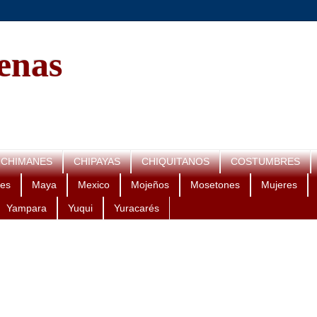
genas
CHIMANES
CHIPAYAS
CHIQUITANOS
COSTUMBRES
es
Maya
Mexico
Mojeños
Mosetones
Mujeres
Yampara
Yuqui
Yuracarés