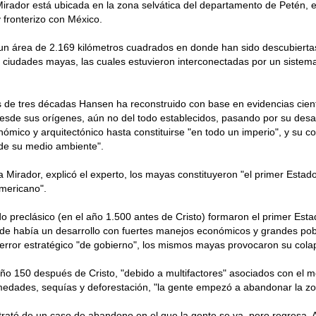
rador está ubicada en la zona selvática del departamento de Petén, e
fronterizo con México.
un área de 2.169 kilómetros cuadrados en donde han sido descubiertas
ciudades mayas, las cuales estuvieron interconectadas por un sistem
de tres décadas Hansen ha reconstruido con base en evidencias cientí
 desde sus orígenes, aún no del todo establecidos, pasando por su desarr
onómico y arquitectónico hasta constituirse "en todo un imperio", y su c
 de su medio ambiente".
 Mirador, explicó el experto, los mayas constituyeron "el primer Esta
mericano".
do preclásico (en el año 1.500 antes de Cristo) formaron el primer Estad
de había un desarrollo con fuertes manejos económicos y grandes pob
error estratégico "de gobierno", los mismos mayas provocaron su cola
 año 150 después de Cristo, "debido a multifactores" asociados con el 
edades, sequías y deforestación, "la gente empezó a abandonar la zo
trató de un caso de abandono en el que la gente se va, pero regresa. 