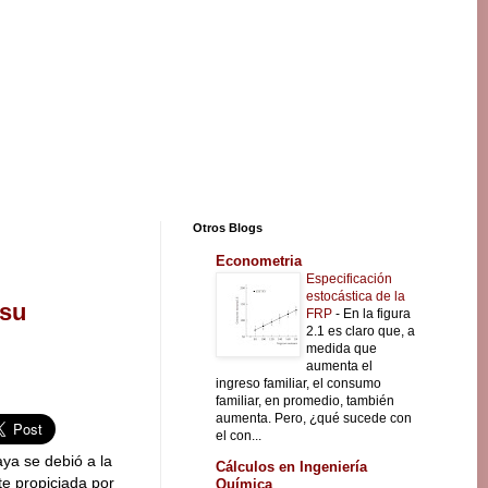
Otros Blogs
Econometria
Especificación
estocástica de la
 su
FRP
-
En la figura
2.1 es claro que, a
medida que
aumenta el
ingreso familiar, el consumo
familiar, en promedio, también
aumenta. Pero, ¿qué sucede con
el con...
aya se debió a la
Cálculos en Ingeniería
e propiciada por
Química