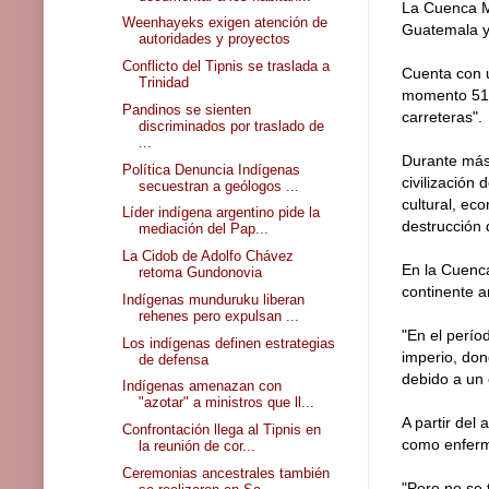
La Cuenca Mi
Weenhayeks exigen atención de
Guatemala y 
autoridades y proyectos
Conflicto del Tipnis se traslada a
Cuenta con 
Trinidad
momento 51 
Pandinos se sienten
carreteras".
discriminados por traslado de
...
Durante más 
Política Denuncia Indígenas
civilización
secuestran a geólogos ...
cultural, ec
Líder indígena argentino pide la
destrucción
mediación del Pap...
La Cidob de Adolfo Chávez
En la Cuenca
retoma Gundonovia
continente a
Indígenas munduruku liberan
rehenes pero expulsan ...
"En el perío
Los indígenas definen estrategias
imperio, don
de defensa
debido a un 
Indígenas amenazan con
"azotar" a ministros que ll...
A partir del
Confrontación llega al Tipnis en
como enferm
la reunión de cor...
Ceremonias ancestrales también
"Pero no se 