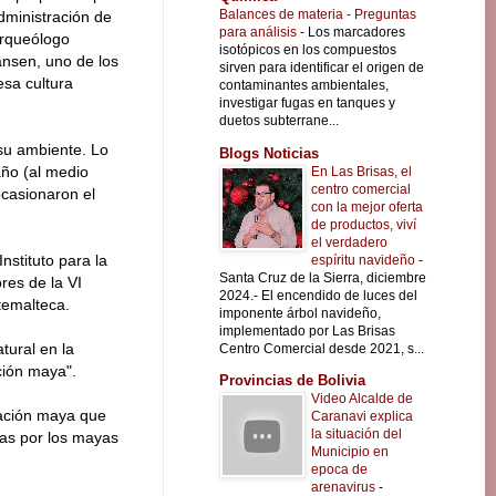
Balances de materia - Preguntas
dministración de
para análisis
-
Los marcadores
arqueólogo
isotópicos en los compuestos
nsen, uno de los
sirven para identificar el origen de
esa cultura
contaminantes ambientales,
investigar fugas en tanques y
duetos subterrane...
u ambiente. Lo
Blogs Noticias
año (al medio
En Las Brisas, el
centro comercial
ocasionaron el
con la mejor oferta
de productos, viví
el verdadero
nstituto para la
espíritu navideño
-
Santa Cruz de la Sierra, diciembre
res de la VI
2024.- El encendido de luces del
temalteca.
imponente árbol navideño,
implementado por Las Brisas
tural en la
Centro Comercial desde 2021, s...
ción maya".
Provincias de Bolivia
Video Alcalde de
zación maya que
Caranavi explica
la situación del
das por los mayas
Municipio en
epoca de
arenavirus
-