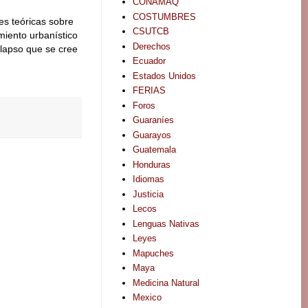
CONAMAQ
COSTUMBRES
es teóricas sobre
CSUTCB
miento urbanístico
Derechos
olapso que se cree
Ecuador
Estados Unidos
FERIAS
Foros
Guaraníes
Guarayos
Guatemala
Honduras
Idiomas
Justicia
Lecos
Lenguas Nativas
Leyes
Mapuches
Maya
Medicina Natural
Mexico