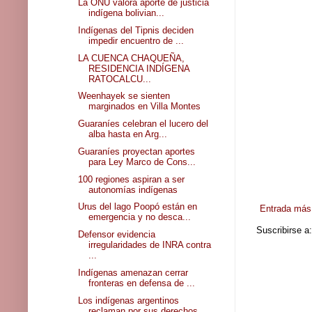
La ONU valora aporte de justicia
indígena bolivian...
Indígenas del Tipnis deciden
impedir encuentro de ...
LA CUENCA CHAQUEÑA,
RESIDENCIA INDÍGENA
RATOCALCU...
Weenhayek se sienten
marginados en Villa Montes
Guaraníes celebran el lucero del
alba hasta en Arg...
Guaraníes proyectan aportes
para Ley Marco de Cons...
100 regiones aspiran a ser
autonomías indígenas
Urus del lago Poopó están en
Entrada más 
emergencia y no desca...
Suscribirse a
Defensor evidencia
irregularidades de INRA contra
...
Indígenas amenazan cerrar
fronteras en defensa de ...
Los indígenas argentinos
reclaman por sus derechos