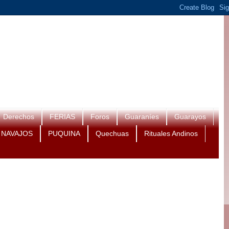
Derechos
FERIAS
Foros
Guaraníes
Guarayos
NAVAJOS
PUQUINA
Quechuas
Rituales Andinos