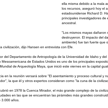
ella misma debido a la mala a
los recursos, aseguró hoy el 
estadounidense Richard D. Ha
principales investigadores de 
ancestral.
"Los mismos mayas dañaron s
destruyeron. El impacto del d
ambiente) fue tan fuerte que 
a civilización, dijo Hansen en entrevista con Efe.
dor del Departamento de Antropología de la Universidad de Idaho y del I
n Mesoamericana de Estados Unidos es uno de los principales exposito
undial de Arqueología Maya, que inició este viernes en la capital gua
ia en la reunión versará sobre "El asentamiento y proceso cultural y na
or", la que él y otros expertos consideran como "la cuna de la civiliza
brió en 1978 la Cuenca Mirador, el más grande complejo de la civili
iudades en las que se encuentran las pirámides más grandes construi
 3.000 años.