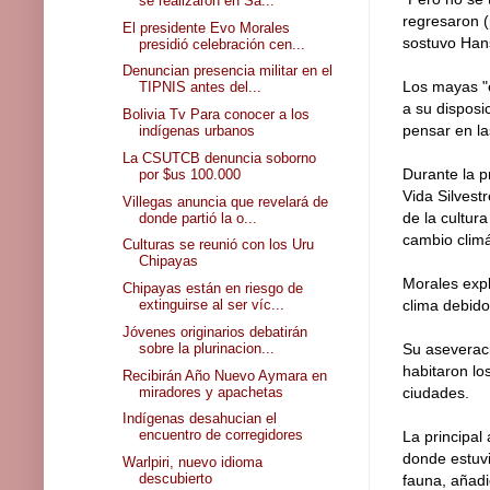
se realizaron en Sa...
regresaron (
El presidente Evo Morales
sostuvo Han
presidió celebración cen...
Denuncian presencia militar en el
Los mayas "e
TIPNIS antes del...
a su disposi
Bolivia Tv Para conocer a los
pensar en la
indígenas urbanos
La CSUTCB denuncia soborno
Durante la p
por $us 100.000
Vida Silvest
Villegas anuncia que revelará de
de la cultur
donde partió la o...
cambio climá
Culturas se reunió con los Uru
Chipayas
Morales expl
Chipayas están en riesgo de
extinguirse al ser víc...
clima debido
Jóvenes originarios debatirán
sobre la plurinacion...
Su aseveraci
habitaron lo
Recibirán Año Nuevo Aymara en
miradores y apachetas
ciudades.
Indígenas desahucian el
encuentro de corregidores
La principal
donde estuvi
Warlpiri, nuevo idioma
descubierto
fauna, añadi