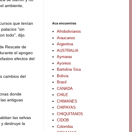
del ambiente,
cursos que tenían
Aca encuentras
 palacios "sin
Afrobolivianos
n todo", dijo.
Araucanos
Argentina
 de Rescate de
AUSTRALIA
durante el apogeo
Aymaras
efastos efectos del
Ayoreos
Bartolina Sisa
Bolivia
os cambios del
Brasil
CANADA
 zonas donde
CHILE
 las antiguas
CHIMANES
CHIPAYAS
CHIQUITANOS
abitan las selvas
CIDOB
 y destruye la
Colombia