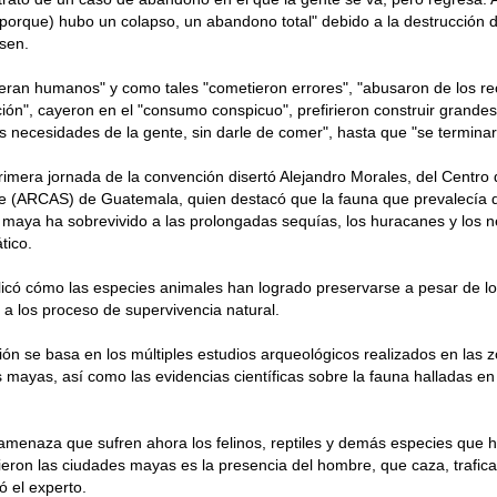
porque) hubo un colapso, un abandono total" debido a la destrucción 
sen.
ran humanos" y como tales "cometieron errores", "abusaron de los re
ción", cayeron en el "consumo conspicuo", prefirieron construir grandes
s necesidades de la gente, sin darle de comer", hasta que "se terminaro
rimera jornada de la convención disertó Alejandro Morales, del Centro
re (ARCAS) de Guatemala, quien destacó que la fauna que prevalecía 
a maya ha sobrevivido a las prolongadas sequías, los huracanes y los n
tico.
icó cómo las especies animales han logrado preservarse a pesar de l
 a los proceso de supervivencia natural.
ón se basa en los múltiples estudios arqueológicos realizados en las
s mayas, así como las evidencias científicas sobre la fauna halladas en
 amenaza que sufren ahora los felinos, reptiles y demás especies que h
eron las ciudades mayas es la presencia del hombre, que caza, trafica
ó el experto.