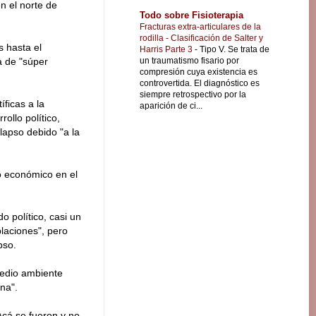
n el norte de
Todo sobre Fisioterapia
Fracturas extra-articulares de la
rodilla - Clasificación de Salter y
 hasta el
Harris Parte 3
-
Tipo V. Se trata de
un traumatismo fisario por
a de "súper
compresión cuya existencia es
controvertida. El diagnóstico es
siempre retrospectivo por la
ficas a la
aparición de ci...
ollo político,
olapso debido "a la
do económico en el
o político, casi un
laciones", pero
pso.
medio ambiente
na".
Acá se fueron y no