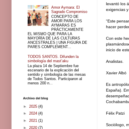
levantó los 
Amor Aymara: El
exigencias y
Sagrado Compromiso
CONCEPTO DE
AMOR PARA LOS
“Este pensam
AYMARAS ES
hacer perder 
PRÁCTICAMENTE
EL MISMO QUE PARA LA
MAYORÍA DE LAS CULTURAS
Con este hec
ANCESTRALES | UNA FIGURA DE
plasmándose 
PARES COMPLEMENT...
inicio de es
TODOS SANTOS. Difunden la
simbología del mast’aku
Analistas.
La plaza 14 de Septiembre fue
escenario de la explicación del
Xavier Albó
sentido y simbología de las mesas
de Todos Santos. Participaron al
menos 200 n...
Es antropólo
España). Emi
desempeñado
Archivo del blog
Cochabamba, 
►
2025
(4)
Félix Patzi
►
2024
(4)
►
2021
(1)
Sociólogo, m
►
2020
(7)