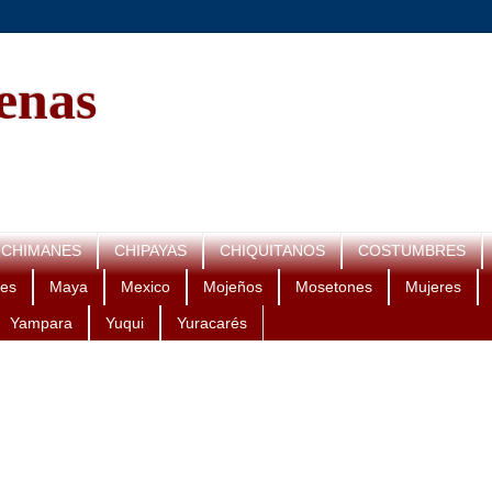
genas
CHIMANES
CHIPAYAS
CHIQUITANOS
COSTUMBRES
es
Maya
Mexico
Mojeños
Mosetones
Mujeres
Yampara
Yuqui
Yuracarés