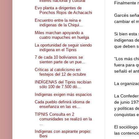
interés nacional y cultural
Finalmente r
Evo planta a dirigentes de
Ponchos Rojos de Achacachi
Garcés señal
Encuentro entre la reina e
cambiar el m
indígenas de la Chiqui...
Miles marchan apoyando a
Si bien esta
cuatro mapuches en huelga
indígenas de
La oportunidad de seguir siendo
que deben s
indígena en el Tipnis
7 de cada 10 bolivianos se
“Los más chi
sienten parte de un pue...
fuera para q
Críticas al catolicismo en
señaló el an
festejos del 12 de octubre
INDÍGENAS del Tipnis recibían
La organizac
sólo 100 de 7.500 dó...
Indígenas exigen más espacios
La Confeder
Cada pueblo definirá idioma de
de junio 197
enseñanza en las es...
y políticas 
TIPNIS Consulta en 2
conquistas e
comunidades se realizó en la
...
El sociólogo
Indígenas con aspirante propio:
las contenci
Beni