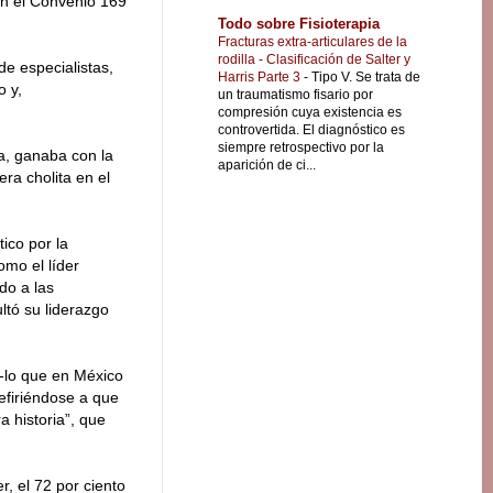
can el Convenio 169
Todo sobre Fisioterapia
Fracturas extra-articulares de la
rodilla - Clasificación de Salter y
e especialistas,
Harris Parte 3
-
Tipo V. Se trata de
o y,
un traumatismo fisario por
compresión cuya existencia es
controvertida. El diagnóstico es
siempre retrospectivo por la
a, ganaba con la
aparición de ci...
ra cholita en el
ico por la
mo el líder
do a las
ltó su liderazgo
 -lo que en México
refiriéndose a que
a historia”, que
, el 72 por ciento