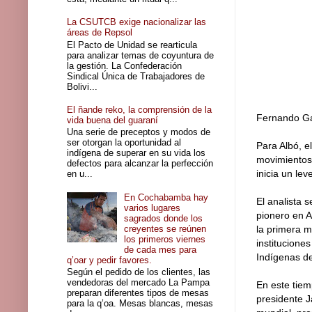
La CSUTCB exige nacionalizar las
áreas de Repsol
El Pacto de Unidad se rearticula
para analizar temas de coyuntura de
la gestión. La Confederación
Sindical Única de Trabajadores de
Bolivi...
El ñande reko, la comprensión de la
Fernando G
vida buena del guaraní
Una serie de preceptos y modos de
ser otorgan la oportunidad al
Para Albó, e
indígena de superar en su vida los
movimientos 
defectos para alcanzar la perfección
inicia un lev
en u...
En Cochabamba hay
El analista 
varios lugares
pionero en A
sagrados donde los
creyentes se reúnen
la primera m
los primeros viernes
institucione
de cada mes para
Indígenas de
q’oar y pedir favores.
Según el pedido de los clientes, las
vendedoras del mercado La Pampa
En este tiem
preparan diferentes tipos de mesas
presidente 
para la q’oa. Mesas blancas, mesas