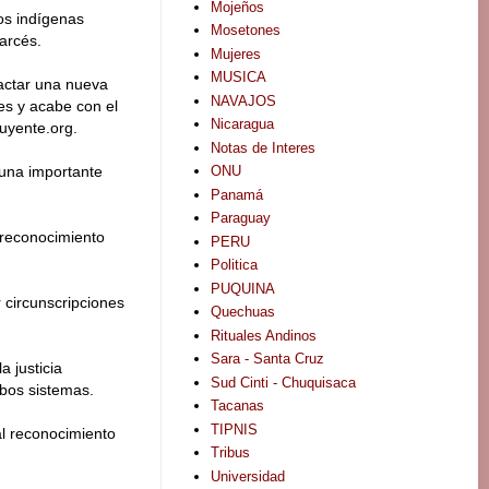
Mojeños
os indígenas
Mosetones
arcés.
Mujeres
MUSICA
dactar una nueva
NAVAJOS
es y acabe con el
Nicaragua
tuyente.org.
Notas de Interes
ONU
 una importante
Panamá
Paraguay
 reconocimiento
PERU
Politica
PUQUINA
 circunscripciones
Quechuas
Rituales Andinos
Sara - Santa Cruz
 justicia
Sud Cinti - Chuquisaca
mbos sistemas.
Tacanas
TIPNIS
al reconocimiento
Tribus
Universidad