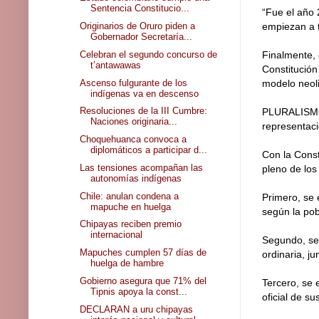
Sentencia Constitucio...
“Fue el año 
Originarios de Oruro piden a
empiezan a t
Gobernador Secretaría...
Celebran el segundo concurso de
Finalmente, 
t’antawawas
Constitución
Ascenso fulgurante de los
modelo neoli
indígenas va en descenso
Resoluciones de la III Cumbre:
PLURALISMO E
Naciones originaria...
representaci
Choquehuanca convoca a
diplomáticos a participar d...
Con la Const
Las tensiones acompañan las
pleno de los
autonomías indígenas
Chile: anulan condena a
Primero, se 
mapuche en huelga
según la pob
Chipayas reciben premio
internacional
Segundo, se 
Mapuches cumplen 57 días de
ordinaria, j
huelga de hambre
Gobierno asegura que 71% del
Tercero, se 
Tipnis apoya la const...
oficial de su
DECLARAN a uru chipayas