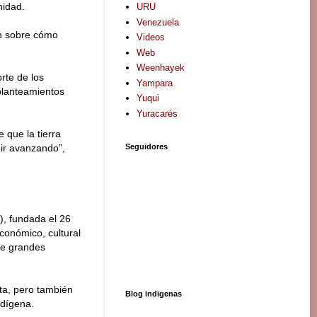
nidad.
URU
Venezuela
ón sobre cómo
Videos
Web
Weenhayek
rte de los
Yampara
 planteamientos
Yuqui
Yuracarés
 que la tierra
Seguidores
uir avanzando”,
, fundada el 26
conómico, cultural
 de grandes
ta, pero también
Blog indigenas
ndígena.