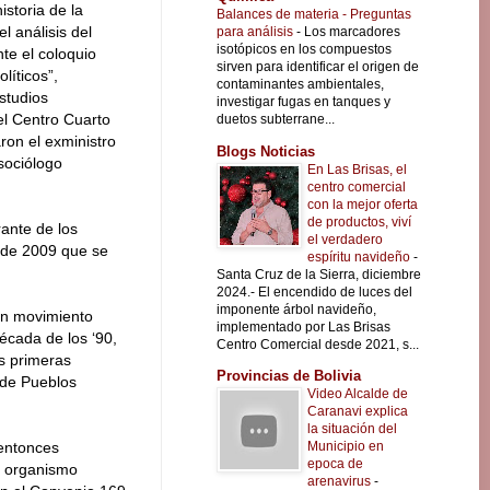
istoria de la
Balances de materia - Preguntas
l análisis del
para análisis
-
Los marcadores
isotópicos en los compuestos
te el coloquio
sirven para identificar el origen de
líticos”,
contaminantes ambientales,
studios
investigar fugas en tanques y
el Centro Cuarto
duetos subterrane...
aron el exministro
Blogs Noticias
 sociólogo
En Las Brisas, el
centro comercial
con la mejor oferta
de productos, viví
rante de los
el verdadero
s de 2009 que se
espíritu navideño
-
Santa Cruz de la Sierra, diciembre
2024.- El encendido de luces del
imponente árbol navideño,
 un movimiento
implementado por Las Brisas
écada de los ‘90,
Centro Comercial desde 2021, s...
as primeras
Provincias de Bolivia
n de Pueblos
Video Alcalde de
Caranavi explica
la situación del
Municipio en
 entonces
epoca de
e organismo
arenavirus
-