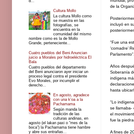
mundial, pro
d...
de la Organi
Cultura Mollo
La cultura Mollo como
Posteriormen
se muestra en las
incluyó en s
fotografías, se
encuentra en la
posteriormen
comunidad del mismo
nombre como es la de Mollo
“Fue una est
Grande, perteneciente...
‘comadre’ Re
Cuatro pueblos del Beni Anuncian
Parlamento”
juicio a Morales por hidroeléctrica El
Bala
Años después
Cuatro pueblos del departamento
del Beni anunciaron ayer iniciar un
Soberanía de
proceso legal contra el presidente
indígena más
Evo Morales, por incumplir el
declaracione
derecho...
hasta ubicar
En agosto, agradece
con una k’oa a la
“Lo indígena
Pachamama
se llamaba- e
Según manda la
tradición de las
el movimient
culturas andinas, en
fue la piedr
agosto (el lakan paxi o “mes de la
boca”) la Pachamama tiene hambre
y abre sus entrañas...
A fines de 2