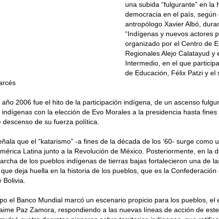
una subida “fulgurante” en la h
democracia en el país, según e
antropólogo Xavier Albó, duran
“Indígenas y nuevos actores po
organizado por el Centro de E
Regionales Alejo Calatayud y 
Intermedio, en el que particip
de Educación, Félix Patzi y el
arcés
l año 2006 fue el hito de la participación indígena, de un ascenso fulgu
indígenas con la elección de Evo Morales a la presidencia hasta fine
e descenso de su fuerza política.
señala que el “katarismo” -a fines de la década de los ‘60- surge como
mérica Latina junto a la Revolución de México. Posteriormente, en la d
archa de los pueblos indígenas de tierras bajas fortalecieron una de l
s que deja huella en la historia de los pueblos, que es la Confederació
 Bolivia.
po el Banco Mundial marcó un escenario propicio para los pueblos, el
Jaime Paz Zamora, respondiendo a las nuevas líneas de acción de est