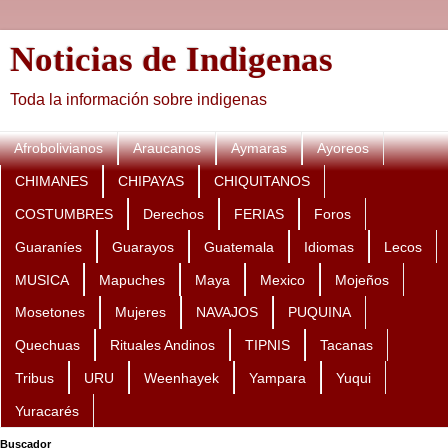
Noticias de Indigenas
Toda la información sobre indigenas
Afrobolivianos
Araucanos
Aymaras
Ayoreos
CHIMANES
CHIPAYAS
CHIQUITANOS
COSTUMBRES
Derechos
FERIAS
Foros
Guaraníes
Guarayos
Guatemala
Idiomas
Lecos
MUSICA
Mapuches
Maya
Mexico
Mojeños
Mosetones
Mujeres
NAVAJOS
PUQUINA
Quechuas
Rituales Andinos
TIPNIS
Tacanas
Tribus
URU
Weenhayek
Yampara
Yuqui
Yuracarés
Buscador