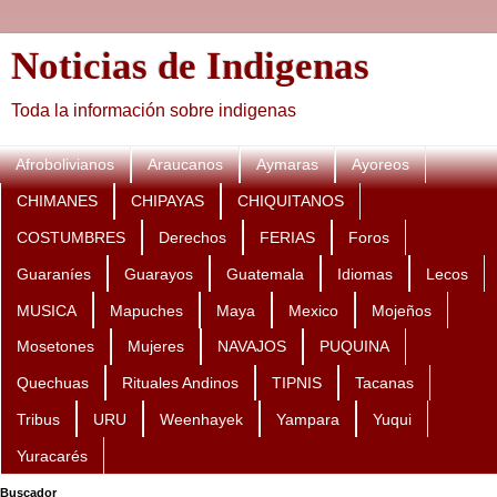
Noticias de Indigenas
Toda la información sobre indigenas
Afrobolivianos
Araucanos
Aymaras
Ayoreos
CHIMANES
CHIPAYAS
CHIQUITANOS
COSTUMBRES
Derechos
FERIAS
Foros
Guaraníes
Guarayos
Guatemala
Idiomas
Lecos
MUSICA
Mapuches
Maya
Mexico
Mojeños
Mosetones
Mujeres
NAVAJOS
PUQUINA
Quechuas
Rituales Andinos
TIPNIS
Tacanas
Tribus
URU
Weenhayek
Yampara
Yuqui
Yuracarés
Buscador