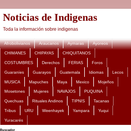
Noticias de Indigenas
Toda la información sobre indigenas
Afrobolivianos
Araucanos
Aymaras
Ayoreos
CHIMANES
CHIPAYAS
CHIQUITANOS
COSTUMBRES
Derechos
FERIAS
Foros
Guaraníes
Guarayos
Guatemala
Idiomas
Lecos
MUSICA
Mapuches
Maya
Mexico
Mojeños
Mosetones
Mujeres
NAVAJOS
PUQUINA
Quechuas
Rituales Andinos
TIPNIS
Tacanas
Tribus
URU
Weenhayek
Yampara
Yuqui
Yuracarés
Buscador