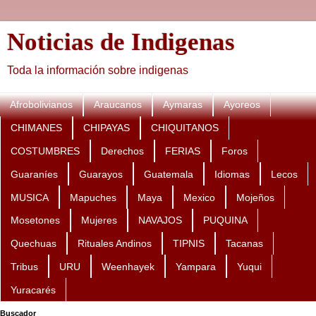
Noticias de Indigenas
Toda la información sobre indigenas
Afrobolivianos
Araucanos
Aymaras
Ayoreos
CHIMANES
CHIPAYAS
CHIQUITANOS
COSTUMBRES
Derechos
FERIAS
Foros
Guaraníes
Guarayos
Guatemala
Idiomas
Lecos
MUSICA
Mapuches
Maya
Mexico
Mojeños
Mosetones
Mujeres
NAVAJOS
PUQUINA
Quechuas
Rituales Andinos
TIPNIS
Tacanas
Tribus
URU
Weenhayek
Yampara
Yuqui
Yuracarés
Buscador