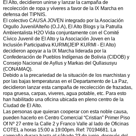
El Alto, decidieron unirse y lanzar la campaña de
recolección de ropa y víveres a favor de la IX Marcha en
defensa del TIPNIS.
El colectivo CAUSA JOVEN integrado por la Asociación
Orgullo JuvenilAlteño (O.J.A), El Alto Blogs y la Patrulla
Ambientalista H2O Vida conjuntamente con el Comité
Cívico Juvenil de El Alto y la Asociación Joven en la
Inclusión Participativa KURMI(JEIP KURMI - El Alto)
decidieron apoyar a la IX Marcha liderada por la
Confederación de Pueblos Indígenas de Bolivia (CIDOB) y
Consejo Nacional de Ayllus y Markas del Qullasusyu
(CONAMAQ).
Debido a la precariedad de la situación de los marchistas y
por las bajas temperaturas en el Departamento de La Paz,
decidieron lanzar esta campaña de recolección de frazadas,
ropa gruesa, carpas, viveres, agua potable, etc. Para esto
han habilitado una oficina ubicada en pleno centro de la
Ciudad de El Alto.
Las personas que quieran cooperar con esta noble causa,
pueden hacerlo en Centro Comercial “Cristian” Primer Piso
Of Nº 27 entre la Calle 2 y Franco Valle al lado de Oficinas
COTEL a horas 15:00 a 19:00pm. Ref: 70194681. La
campaña durara hasta el sábado 23 de junio, después del