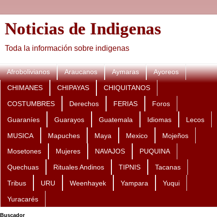
Noticias de Indigenas
Toda la información sobre indigenas
Afrobolivianos
Araucanos
Aymaras
Ayoreos
CHIMANES
CHIPAYAS
CHIQUITANOS
COSTUMBRES
Derechos
FERIAS
Foros
Guaraníes
Guarayos
Guatemala
Idiomas
Lecos
MUSICA
Mapuches
Maya
Mexico
Mojeños
Mosetones
Mujeres
NAVAJOS
PUQUINA
Quechuas
Rituales Andinos
TIPNIS
Tacanas
Tribus
URU
Weenhayek
Yampara
Yuqui
Yuracarés
Buscador