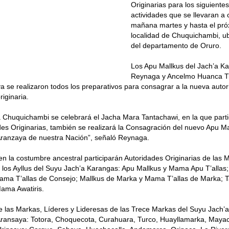
Originarias para los siguiente
actividades que se llevaran a
mañana martes y hasta el próx
localidad de Chuquichambi, ub
del departamento de Oruro.
Los Apu Mallkus del Jach’a K
Reynaga y Ancelmo Huanca Tit
ya se realizaron todos los preparativos para consagrar a la nueva aut
riginaria.
 Chuquichambi se celebrará el Jacha Mara Tantachawi, en la que part
des Originarias, también se realizará la Consagración del nuevo Apu Ma
Aranzaya de nuestra Nación”, señaló Reynaga.
en la costumbre ancestral participarán Autoridades Originarias de las M
 los Ayllus del Suyu Jach’a Karangas: Apu Mallkus y Mama Apu T’allas;
ama T’allas de Consejo; Mallkus de Marka y Mama T’allas de Marka; 
ama Awatiris.
 las Markas, Líderes y Lideresas de las Trece Markas del Suyu Jach’
Aransaya: Totora, Choquecota, Curahuara, Turco, Huayllamarka, Mayach