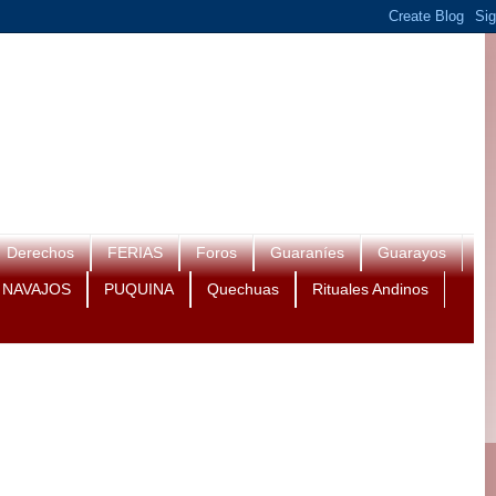
Derechos
FERIAS
Foros
Guaraníes
Guarayos
NAVAJOS
PUQUINA
Quechuas
Rituales Andinos