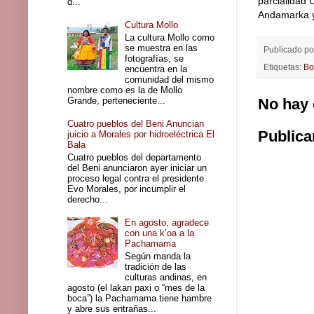
parcialidad 
d...
Andamarka y 
Cultura Mollo
La cultura Mollo como
se muestra en las
Publicado p
fotografías, se
Etiquetas:
Bo
encuentra en la
comunidad del mismo
nombre como es la de Mollo
Grande, perteneciente...
No hay 
Cuatro pueblos del Beni Anuncian
Publica
juicio a Morales por hidroeléctrica El
Bala
Cuatro pueblos del departamento
del Beni anunciaron ayer iniciar un
proceso legal contra el presidente
Evo Morales, por incumplir el
derecho...
En agosto, agradece
con una k’oa a la
Pachamama
Según manda la
tradición de las
culturas andinas, en
agosto (el lakan paxi o “mes de la
boca”) la Pachamama tiene hambre
y abre sus entrañas...