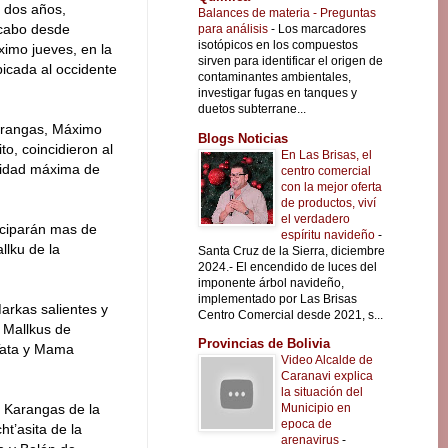
s dos años,
Balances de materia - Preguntas
 cabo desde
para análisis
-
Los marcadores
isotópicos en los compuestos
imo jueves, en la
sirven para identificar el origen de
icada al occidente
contaminantes ambientales,
investigar fugas en tanques y
duetos subterrane...
arangas, Máximo
Blogs Noticias
o, coincidieron al
En Las Brisas, el
oridad máxima de
centro comercial
con la mejor oferta
de productos, viví
el verdadero
iciparán mas de
espíritu navideño
-
llku de la
Santa Cruz de la Sierra, diciembre
2024.- El encendido de luces del
imponente árbol navideño,
implementado por Las Brisas
arkas salientes y
Centro Comercial desde 2021, s...
 Mallkus de
Provincias de Bolivia
Tata y Mama
Video Alcalde de
Caranavi explica
la situación del
Municipio en
a Karangas de la
epoca de
t’asita de la
arenavirus
-