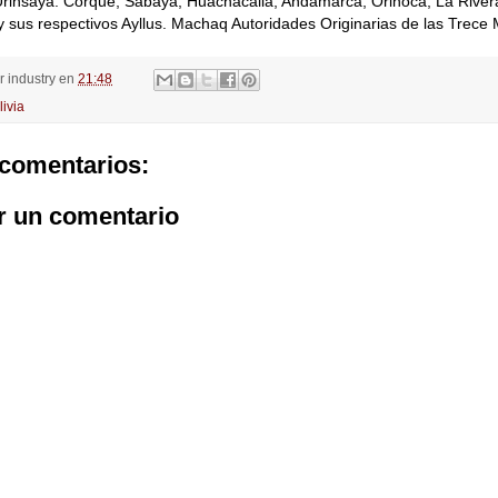
Urinsaya: Corque, Sabaya, Huachacalla, Andamarca, Orinoca, La River
sus respectivos Ayllus. Machaq Autoridades Originarias de las Trece 
or
industry
en
21:48
livia
comentarios:
r un comentario