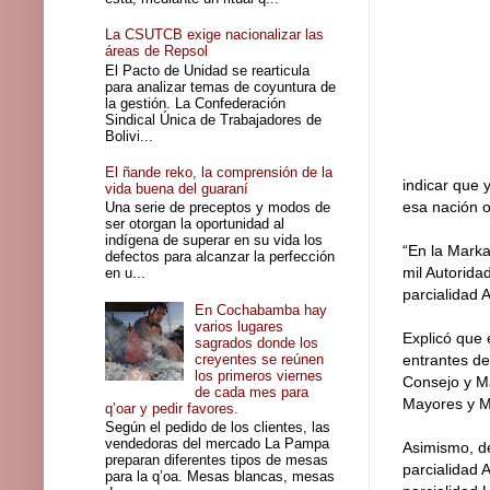
La CSUTCB exige nacionalizar las
áreas de Repsol
El Pacto de Unidad se rearticula
para analizar temas de coyuntura de
la gestión. La Confederación
Sindical Única de Trabajadores de
Bolivi...
El ñande reko, la comprensión de la
indicar que 
vida buena del guaraní
esa nación o
Una serie de preceptos y modos de
ser otorgan la oportunidad al
indígena de superar en su vida los
“En la Marka
defectos para alcanzar la perfección
mil Autorida
en u...
parcialidad 
En Cochabamba hay
varios lugares
Explicó que 
sagrados donde los
creyentes se reúnen
entrantes de
los primeros viernes
Consejo y M
de cada mes para
Mayores y M
q’oar y pedir favores.
Según el pedido de los clientes, las
vendedoras del mercado La Pampa
Asimismo, de
preparan diferentes tipos de mesas
parcialidad 
para la q’oa. Mesas blancas, mesas