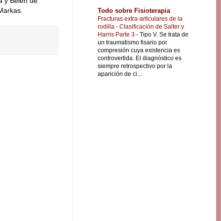
a y Belén de
Markas.
Todo sobre Fisioterapia
Fracturas extra-articulares de la
rodilla - Clasificación de Salter y
Harris Parte 3
-
Tipo V. Se trata de
un traumatismo fisario por
compresión cuya existencia es
controvertida. El diagnóstico es
siempre retrospectivo por la
aparición de ci...