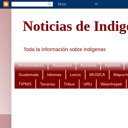
Noticias de Indi
Toda la información sobre indigenas
Afrobolivianos
Araucanos
Aymaras
Ayoreos
Guatemala
Idiomas
Lecos
MUSICA
Mapuch
TIPNIS
Tacanas
Tribus
URU
Weenhayek