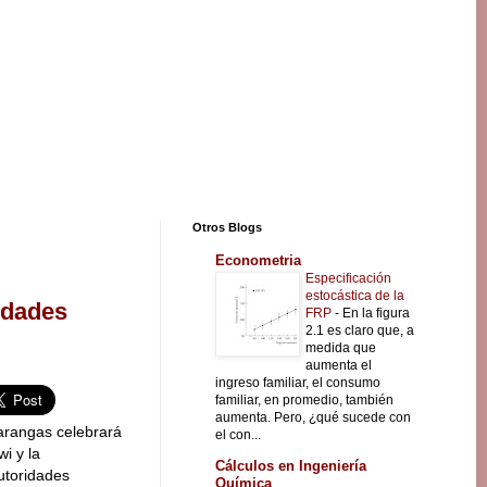
Otros Blogs
Econometria
Especificación
estocástica de la
idades
FRP
-
En la figura
2.1 es claro que, a
medida que
aumenta el
ingreso familiar, el consumo
familiar, en promedio, también
aumenta. Pero, ¿qué sucede con
arangas celebrará
el con...
i y la
Cálculos en Ingeniería
utoridades
Química