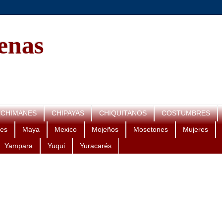
genas
CHIMANES
CHIPAYAS
CHIQUITANOS
COSTUMBRES
es
Maya
Mexico
Mojeños
Mosetones
Mujeres
Yampara
Yuqui
Yuracarés