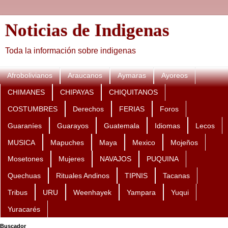
Noticias de Indigenas
Toda la información sobre indigenas
Afrobolivianos
Araucanos
Aymaras
Ayoreos
CHIMANES
CHIPAYAS
CHIQUITANOS
COSTUMBRES
Derechos
FERIAS
Foros
Guaraníes
Guarayos
Guatemala
Idiomas
Lecos
MUSICA
Mapuches
Maya
Mexico
Mojeños
Mosetones
Mujeres
NAVAJOS
PUQUINA
Quechuas
Rituales Andinos
TIPNIS
Tacanas
Tribus
URU
Weenhayek
Yampara
Yuqui
Yuracarés
Buscador