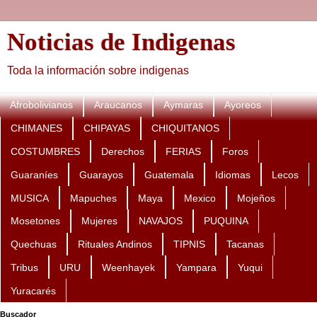
Noticias de Indigenas
Toda la información sobre indigenas
Afrobolivianos
Araucanos
Aymaras
Ayoreos
CHIMANES
CHIPAYAS
CHIQUITANOS
COSTUMBRES
Derechos
FERIAS
Foros
Guaraníes
Guarayos
Guatemala
Idiomas
Lecos
MUSICA
Mapuches
Maya
Mexico
Mojeños
Mosetones
Mujeres
NAVAJOS
PUQUINA
Quechuas
Rituales Andinos
TIPNIS
Tacanas
Tribus
URU
Weenhayek
Yampara
Yuqui
Yuracarés
Buscador