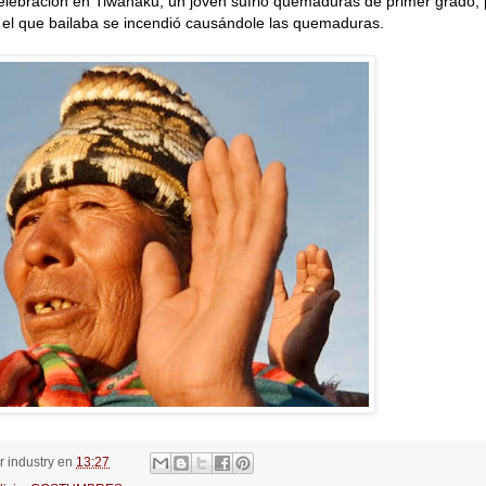
elebración en Tiwanaku, un joven sufrió quemaduras de primer grado, p
 el que bailaba se incendió causándole las quemaduras.
or
industry
en
13:27