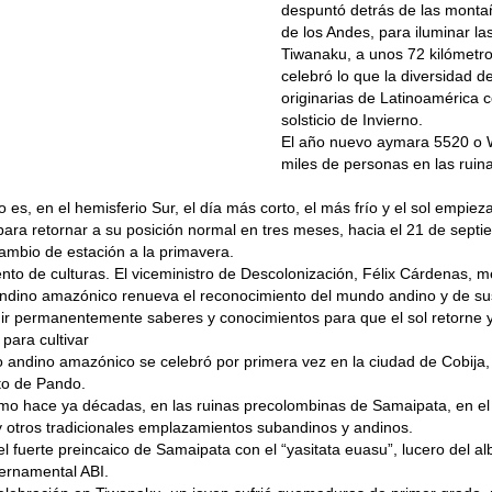
despuntó detrás de las montañ
de los Andes, para iluminar la
Tiwanaku, a unos 72 kilómetr
celebró lo que la diversidad d
originarias de Latinoamérica 
solsticio de Invierno.
El año nuevo aymara 5520 o Wi
miles de personas en las ruin
o es, en el hemisferio Sur, el día más corto, el más frío y el sol empiez
 para retornar a su posición normal en tres meses, hacia el 21 de sept
ambio de estación a la primavera.
to de culturas. El viceministro de Descolonización, Félix Cárdenas, m
ndino amazónico renueva el reconocimiento del mundo andino y de sus
ir permanentemente saberes y conocimientos para que el sol retorne y
para cultivar
 andino amazónico se celebró por primera vez en la ciudad de Cobija, 
o de Pando.
mo hace ya décadas, en las ruinas precolombinas de Samaipata, en e
 otros tradicionales emplazamientos subandinos y andinos.
el fuerte preincaico de Samaipata con el “yasitata euasu”, lucero del al
ernamental ABI.