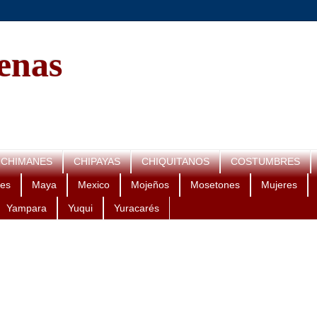
genas
CHIMANES
CHIPAYAS
CHIQUITANOS
COSTUMBRES
es
Maya
Mexico
Mojeños
Mosetones
Mujeres
Yampara
Yuqui
Yuracarés