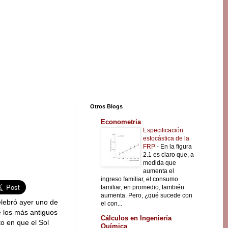
Otros Blogs
Econometria
Especificación
estocástica de la
FRP
-
En la figura
2.1 es claro que, a
medida que
aumenta el
ingreso familiar, el consumo
familiar, en promedio, también
aumenta. Pero, ¿qué sucede con
lebró ayer uno de
el con...
de los más antiguos
Cálculos en Ingeniería
o en que el Sol
Química