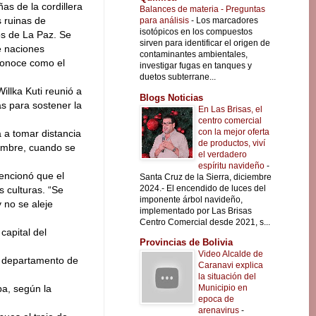
as de la cordillera
Balances de materia - Preguntas
s ruinas de
para análisis
-
Los marcadores
isotópicos en los compuestos
os de La Paz. Se
sirven para identificar el origen de
e naciones
contaminantes ambientales,
conoce como el
investigar fugas en tanques y
duetos subterrane...
llka Kuti reunió a
Blogs Noticias
as para sostener la
En Las Brisas, el
centro comercial
con la mejor oferta
a a tomar distancia
de productos, viví
iembre, cuando se
el verdadero
espíritu navideño
-
encionó que el
Santa Cruz de la Sierra, diciembre
2024.- El encendido de luces del
 culturas. “Se
imponente árbol navideño,
 no se aleje
implementado por Las Brisas
Centro Comercial desde 2021, s...
capital del
Provincias de Bolivia
Video Alcalde de
l departamento de
Caranavi explica
la situación del
Municipio en
ba, según la
epoca de
arenavirus
-