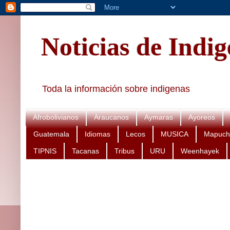
Noticias de Indi
Toda la información sobre indigenas
Afrobolivianos
Araucanos
Aymaras
Ayoreos
Guatemala
Idiomas
Lecos
MUSICA
Mapuch
TIPNIS
Tacanas
Tribus
URU
Weenhayek