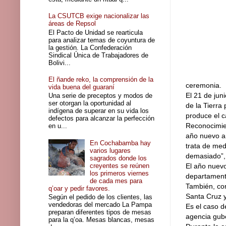
La CSUTCB exige nacionalizar las
áreas de Repsol
El Pacto de Unidad se rearticula
para analizar temas de coyuntura de
la gestión. La Confederación
Sindical Única de Trabajadores de
Bolivi...
El ñande reko, la comprensión de la
ceremonia.
vida buena del guaraní
El 21 de juni
Una serie de preceptos y modos de
ser otorgan la oportunidad al
de la Tierra
indígena de superar en su vida los
produce el c
defectos para alcanzar la perfección
Reconocimien
en u...
año nuevo a
En Cochabamba hay
trata de med
varios lugares
demasiado”, 
sagrados donde los
creyentes se reúnen
El año nuevo
los primeros viernes
departament
de cada mes para
También, co
q’oar y pedir favores.
Santa Cruz y
Según el pedido de los clientes, las
vendedoras del mercado La Pampa
Es el caso d
preparan diferentes tipos de mesas
agencia gub
para la q’oa. Mesas blancas, mesas