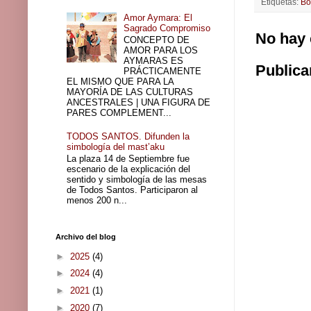
Etiquetas:
Bo
Amor Aymara: El
Sagrado Compromiso
No hay 
CONCEPTO DE
AMOR PARA LOS
AYMARAS ES
Publica
PRÁCTICAMENTE
EL MISMO QUE PARA LA
MAYORÍA DE LAS CULTURAS
ANCESTRALES | UNA FIGURA DE
PARES COMPLEMENT...
TODOS SANTOS. Difunden la
simbología del mast’aku
La plaza 14 de Septiembre fue
escenario de la explicación del
sentido y simbología de las mesas
de Todos Santos. Participaron al
menos 200 n...
Archivo del blog
►
2025
(4)
►
2024
(4)
►
2021
(1)
►
2020
(7)