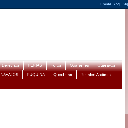
Derechos
FERIAS
Foros
Guaraníes
Guarayos
NAVAJOS
PUQUINA
Quechuas
Rituales Andinos