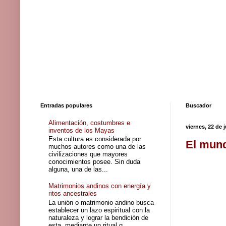
Entradas populares
Buscador
Alimentación, costumbres e
viernes, 22 de 
inventos de los Mayas
Esta cultura es considerada por
El mund
muchos autores como una de las
civilizaciones que mayores
conocimientos posee. Sin duda
alguna, una de las...
Matrimonios andinos con energía y
ritos ancestrales
La unión o matrimonio andino busca
establecer un lazo espiritual con la
naturaleza y lograr la bendición de
esta, mediante un ritual q...