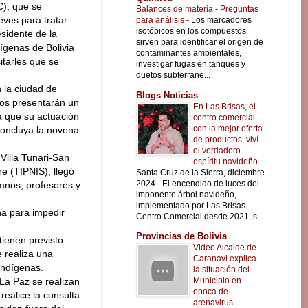
), que se
Balances de materia - Preguntas
eves para tratar
para análisis
-
Los marcadores
isotópicos en los compuestos
esidente de la
sirven para identificar el origen de
ígenas de Bolivia
contaminantes ambientales,
itarles que se
investigar fugas en tanques y
duetos subterrane...
 la ciudad de
Blogs Noticias
ios presentarán un
En Las Brisas, el
á que su actuación
centro comercial
con la mejor oferta
concluya la novena
de productos, viví
el verdadero
 Villa Tunari-San
espíritu navideño
-
e (TIPNIS), llegó
Santa Cruz de la Sierra, diciembre
2024.- El encendido de luces del
umnos, profesores y
imponente árbol navideño,
implementado por Las Brisas
ha para impedir
Centro Comercial desde 2021, s...
Provincias de Bolivia
 tienen previsto
Video Alcalde de
 realiza una
Caranavi explica
indígenas.
la situación del
Municipio en
La Paz se realizan
epoca de
realice la consulta
arenavirus
-