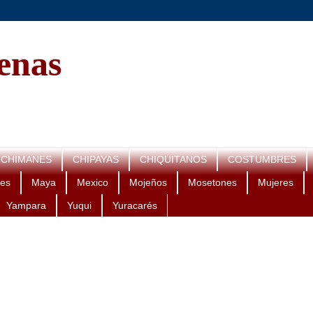
genas
CHIMANES
CHIPAYAS
CHIQUITANOS
COSTUMBRES
es
Maya
Mexico
Mojeños
Mosetones
Mujeres
Yampara
Yuqui
Yuracarés