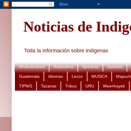
Noticias de Indi
Toda la información sobre indigenas
Afrobolivianos
Araucanos
Aymaras
Ayoreos
Guatemala
Idiomas
Lecos
MUSICA
Mapuch
TIPNIS
Tacanas
Tribus
URU
Weenhayek