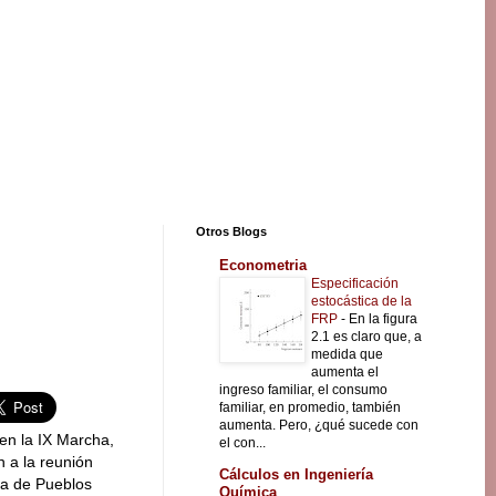
Otros Blogs
Econometria
Especificación
estocástica de la
FRP
-
En la figura
2.1 es claro que, a
medida que
aumenta el
ingreso familiar, el consumo
familiar, en promedio, también
aumenta. Pero, ¿qué sucede con
 en la IX Marcha,
el con...
n a la reunión
Cálculos en Ingeniería
ra de Pueblos
Química