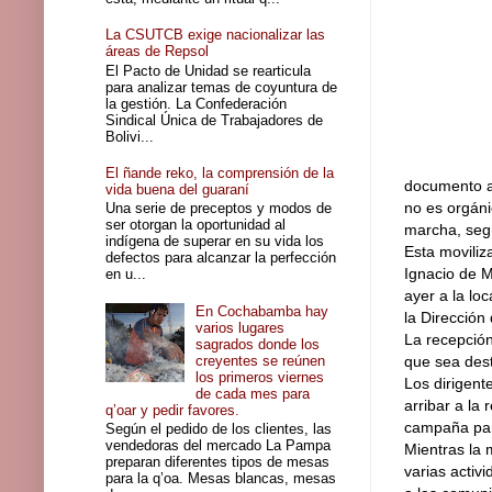
La CSUTCB exige nacionalizar las
áreas de Repsol
El Pacto de Unidad se rearticula
para analizar temas de coyuntura de
la gestión. La Confederación
Sindical Única de Trabajadores de
Bolivi...
El ñande reko, la comprensión de la
documento a 
vida buena del guaraní
no es orgáni
Una serie de preceptos y modos de
ser otorgan la oportunidad al
marcha, segú
indígena de superar en su vida los
Esta moviliz
defectos para alcanzar la perfección
Ignacio de M
en u...
ayer a la lo
En Cochabamba hay
la Dirección
varios lugares
La recepción
sagrados donde los
creyentes se reúnen
que sea dest
los primeros viernes
Los dirigente
de cada mes para
arribar a la
q’oar y pedir favores.
campaña para
Según el pedido de los clientes, las
vendedoras del mercado La Pampa
Mientras la 
preparan diferentes tipos de mesas
varias activ
para la q’oa. Mesas blancas, mesas