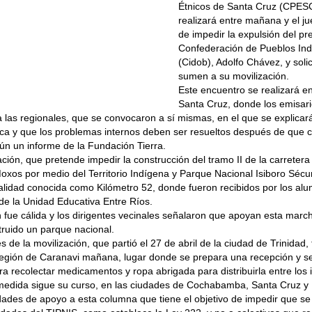
Étnicos de Santa Cruz (CPESC
realizará entre mañana y el ju
de impedir la expulsión del pr
Confederación de Pueblos Ind
(Cidob), Adolfo Chávez, y solic
sumen a su movilización.
Este encuentro se realizará en
Santa Cruz, donde los emisar
las regionales, que se convocaron a sí mismas, en el que se explicar
ca y que los problemas internos deben ser resueltos después de que 
n un informe de la Fundación Tierra.
ación, que pretende impedir la construcción del tramo II de la carretera
oxos por medio del Territorio Indígena y Parque Nacional Isiboro Sécur
calidad conocida como Kilómetro 52, donde fueron recibidos por los al
 de la Unidad Educativa Entre Ríos.
 fue cálida y los dirigentes vecinales señalaron que apoyan esta marc
ruido un parque nacional.
s de la movilización, que partió el 27 de abril de la ciudad de Trinidad,
 región de Caranavi mañana, lugar donde se prepara una recepción y se
 recolectar medicamentos y ropa abrigada para distribuirla entre los 
medida sigue su curso, en las ciudades de Cochabamba, Santa Cruz y 
idades de apoyo a esta columna que tiene el objetivo de impedir que se 