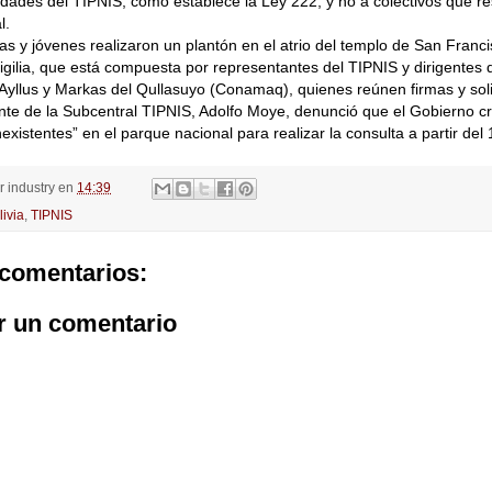
dades del TIPNIS, como establece la Ley 222, y no a colectivos que re
l.
stas y jóvenes realizaron un plantón en el atrio del templo de San Franci
vigilia, que está compuesta por representantes del TIPNIS y dirigentes
Ayllus y Markas del Qullasuyo (Conamaq), quienes reúnen firmas y soli
nte de la Subcentral TIPNIS, Adolfo Moye, denunció que el Gobierno c
existentes” en el parque nacional para realizar la consulta a partir del 1
or
industry
en
14:39
livia
,
TIPNIS
comentarios:
r un comentario