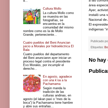
a las comuni
d...
área especia
Cultura Mollo
Ayer, activi
La cultura Mollo como
instaló una 
se muestra en las
Nacional de 
fotografías, se
encuentra en la
El expreside
comunidad del mismo
indígenas “in
nombre como es la de Mollo
Grande, perteneciente...
Publicado p
Cuatro pueblos del Beni Anuncian
juicio a Morales por hidroeléctrica El
Etiquetas:
Bo
Bala
Cuatro pueblos del departamento
del Beni anunciaron ayer iniciar un
No hay 
proceso legal contra el presidente
Evo Morales, por incumplir el
derecho...
Publica
En agosto, agradece
con una k’oa a la
Pachamama
Según manda la
tradición de las
culturas andinas, en
agosto (el lakan paxi o “mes de la
boca”) la Pachamama tiene hambre
y abre sus entrañas...