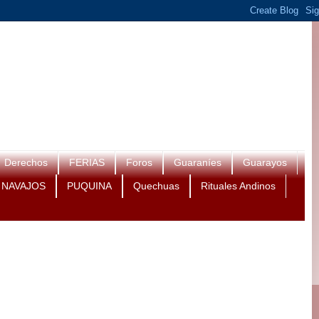
Derechos
FERIAS
Foros
Guaraníes
Guarayos
NAVAJOS
PUQUINA
Quechuas
Rituales Andinos