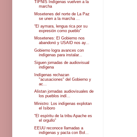
TIPNIS Indígenas vuelven a la
marcha
Mosetenes del norte de La Paz
se unen a la marcha ...
“El aymara, lengua rica por su
expresión como pueblo”
Mosetenes: El Gobierno nos
abandonó y USAID nos ay...
Gobierno logra avances con
indígenas para instalar...
Siguen jornadas de audiovisual
indígena
Indígenas rechazan
"acusaciones" del Gobierno y
ac...
Alistan jornadas audiovisuales de
los pueblos indí...
Ministro: Los indígenas explotan
el Isiboro
“El espíritu de la tribu Apache es
el orgullo”
EEUU reconoce llamadas a
indígenas y pacta con Bol...