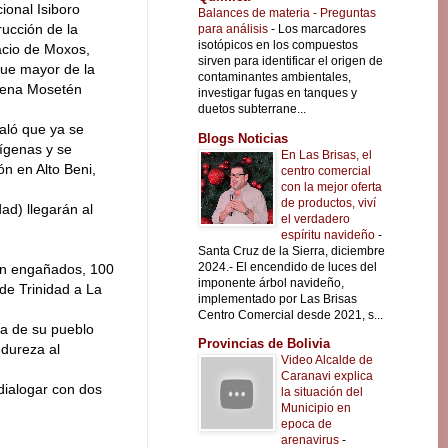
ional Isiboro
Balances de materia - Preguntas
rucción de la
para análisis
-
Los marcadores
isotópicos en los compuestos
nacio de Moxos,
sirven para identificar el origen de
que mayor de la
contaminantes ambientales,
gena Mosetén
investigar fugas en tanques y
duetos subterrane...
aló que ya se
Blogs Noticias
dígenas y se
En Las Brisas, el
n en Alto Beni,
centro comercial
con la mejor oferta
de productos, viví
d) llegarán al
el verdadero
espíritu navideño
-
Santa Cruz de la Sierra, diciembre
2024.- El encendido de luces del
on engañados, 100
imponente árbol navideño,
de Trinidad a La
implementado por Las Brisas
Centro Comercial desde 2021, s...
ea de su pueblo
Provincias de Bolivia
 dureza al
Video Alcalde de
Caranavi explica
dialogar con dos
la situación del
Municipio en
epoca de
arenavirus
-