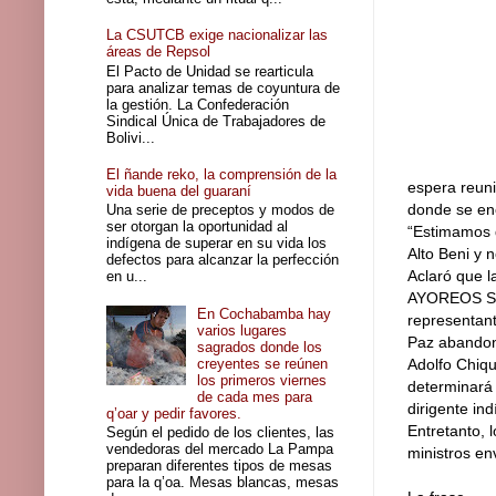
La CSUTCB exige nacionalizar las
áreas de Repsol
El Pacto de Unidad se rearticula
para analizar temas de coyuntura de
la gestión. La Confederación
Sindical Única de Trabajadores de
Bolivi...
El ñande reko, la comprensión de la
espera reuni
vida buena del guaraní
donde se en
Una serie de preceptos y modos de
ser otorgan la oportunidad al
“Estimamos 
indígena de superar en su vida los
Alto Beni y 
defectos para alcanzar la perfección
Aclaró que l
en u...
AYOREOS SE 
En Cochabamba hay
representant
varios lugares
Paz abandon
sagrados donde los
creyentes se reúnen
Adolfo Chiqu
los primeros viernes
determinará 
de cada mes para
dirigente in
q’oar y pedir favores.
Entretanto, 
Según el pedido de los clientes, las
vendedoras del mercado La Pampa
ministros en
preparan diferentes tipos de mesas
para la q’oa. Mesas blancas, mesas