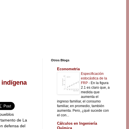
Otros Blogs
Econometria
Especificación
estocástica de la
 indígena
FRP
-
En la figura
2.1 es claro que, a
medida que
aumenta el
ingreso familiar, el consumo
familiar, en promedio, también
aumenta. Pero, ¿qué sucede con
 pueblos
el con...
rtamento de La
Cálculos en Ingeniería
n defensa del
Química