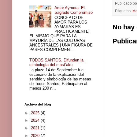
Publicado p
Amor Aymara: El
Etiquetas:
Mo
Sagrado Compromiso
CONCEPTO DE
AMOR PARA LOS
No hay 
AYMARAS ES
PRÁCTICAMENTE
EL MISMO QUE PARA LA
Publica
MAYORÍA DE LAS CULTURAS
ANCESTRALES | UNA FIGURA DE
PARES COMPLEMENT...
TODOS SANTOS. Difunden la
simbología del mast’aku
La plaza 14 de Septiembre fue
escenario de la explicación del
sentido y simbología de las mesas
de Todos Santos. Participaron al
menos 200 n...
Archivo del blog
►
2025
(4)
►
2024
(4)
►
2021
(1)
►
2020
(7)