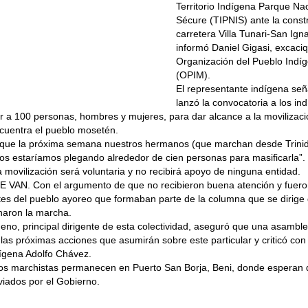
Territorio Indígena Parque Nac
Sécure (TIPNIS) ante la const
carretera Villa Tunari-San Ig
informó Daniel Gigasi, excaci
Organización del Pueblo Indí
(OPIM).
El representante indígena señ
lanzó la convocatoria a los in
r a 100 personas, hombres y mujeres, para dar alcance a la movilizació
cuentra el pueblo mosetén.
que la próxima semana nuestros hermanos (que marchan desde Trinida
nos estaríamos plegando alrededor de cien personas para masificarla”.
a movilización será voluntaria y no recibirá apoyo de ninguna entidad.
VAN. Con el argumento de que no recibieron buena atención y fuer
es del pueblo ayoreo que formaban parte de la columna que se dirige 
aron la marcha.
eno, principal dirigente de esta colectividad, aseguró que una asambl
las próximas acciones que asumirán sobre este particular y criticó con
dígena Adolfo Chávez.
los marchistas permanecen en Puerto San Borja, Beni, donde esperan 
viados por el Gobierno.