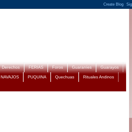
Derechos
FERIAS
Foros
Guaraníes
Guarayos
NAVAJOS
PUQUINA
Quechuas
Rituales Andinos