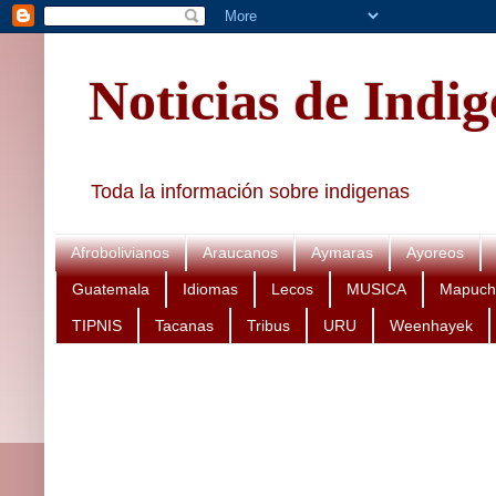
Noticias de Indi
Toda la información sobre indigenas
Afrobolivianos
Araucanos
Aymaras
Ayoreos
Guatemala
Idiomas
Lecos
MUSICA
Mapuch
TIPNIS
Tacanas
Tribus
URU
Weenhayek