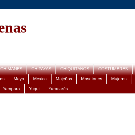
genas
CHIMANES
CHIPAYAS
CHIQUITANOS
COSTUMBRES
es
Maya
Mexico
Mojeños
Mosetones
Mujeres
Yampara
Yuqui
Yuracarés