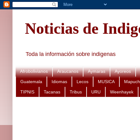
Noticias de Indi
Toda la información sobre indigenas
Afrobolivianos
Araucanos
Aymaras
Ayoreos
Guatemala
Idiomas
Lecos
MUSICA
Mapuch
TIPNIS
Tacanas
Tribus
URU
Weenhayek