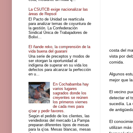
La CSUTCB exige nacionalizar las
áreas de Repsol
El Pacto de Unidad se rearticula
para analizar temas de coyuntura de
la gestión. La Confederación
Sindical Única de Trabajadores de
Bolivi...
El ñande reko, la comprensión de la
costa del ma
vida buena del guaraní
vista por de
Una serie de preceptos y modos de
ser otorgan la oportunidad al
comida.
indígena de superar en su vida los
defectos para alcanzar la perfección
Algunos estu
en u...
mejor que la
En Cochabamba hay
varios lugares
El vecino pu
sagrados donde los
creyentes se reúnen
detectar el 
los primeros viernes
sucedía. La 
de cada mes para
de antigüeda
q’oar y pedir favores.
Según el pedido de los clientes, las
vendedoras del mercado La Pampa
El conocimi
preparan diferentes tipos de mesas
utilizan más
para la q’oa. Mesas blancas, mesas