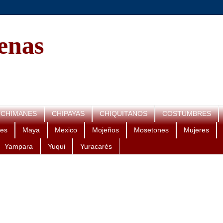
genas
CHIMANES
CHIPAYAS
CHIQUITANOS
COSTUMBRES
es
Maya
Mexico
Mojeños
Mosetones
Mujeres
Yampara
Yuqui
Yuracarés