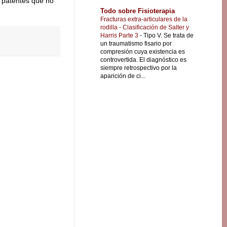
e patentes que no
Todo sobre Fisioterapia
Fracturas extra-articulares de la
rodilla - Clasificación de Salter y
Harris Parte 3
-
Tipo V. Se trata de
un traumatismo fisario por
compresión cuya existencia es
controvertida. El diagnóstico es
siempre retrospectivo por la
aparición de ci...