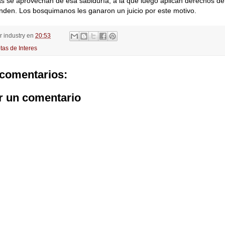
s se aprovechan de esa sabiduría, a la que luego aplican derechos d
nden. Los bosquimanos les ganaron un juicio por este motivo.
or
industry
en
20:53
tas de Interes
comentarios:
r un comentario