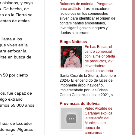
 aislados, y cuya
Balances de materia - Preguntas
ro. De hecho, de
para análisis
-
Los marcadores
isotópicos en los compuestos
n en la Tierra se
sirven para identificar el origen de
gentes de etnias
contaminantes ambientales,
investigar fugas en tanques y
duetos subterrane...
 llama a los
Blogs Noticias
ue viven en la
En Las Brisas, el
ara enfocar la
centro comercial
con la mejor oferta
girse en busca de
de productos, viví
el verdadero
espíritu navideño
-
n 50 por ciento
Santa Cruz de la Sierra, diciembre
2024.- El encendido de luces del
imponente árbol navideño,
implementado por Las Brisas
ños, fue capaz de
Centro Comercial desde 2021, s...
algo extraño
Provincias de Bolivia
mismos 55.000 años
Video Alcalde de
Caranavi explica
la situación del
Municipio en
 shuar de Ecuador
epoca de
estómago. Algunas
arenavirus
-