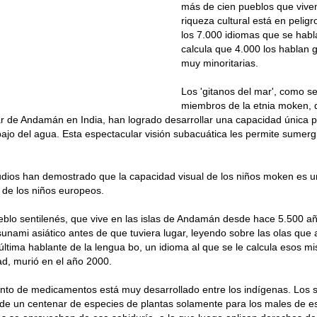
más de cien pueblos que viven
riqueza cultural está en pelig
los 7.000 idiomas que se habla
calcula que 4.000 los hablan 
muy minoritarias.
Los 'gitanos del mar', como se
miembros de la etnia moken, q
r de Andamán en India, han logrado desarrollar una capacidad única p
bajo del agua. Esta espectacular visión subacuática les permite sumer
dios han demostrado que la capacidad visual de los niños moken es u
 de los niños europeos.
eblo sentilenés, que vive en las islas de Andamán desde hace 5.500 a
tsunami asiático antes de que tuviera lugar, leyendo sobre las olas que 
última hablante de la lengua bo, un idioma al que se le calcula esos 
d, murió en el año 2000.
ento de medicamentos está muy desarrollado entre los indígenas. Los
 de un centenar de especies de plantas solamente para los males de 