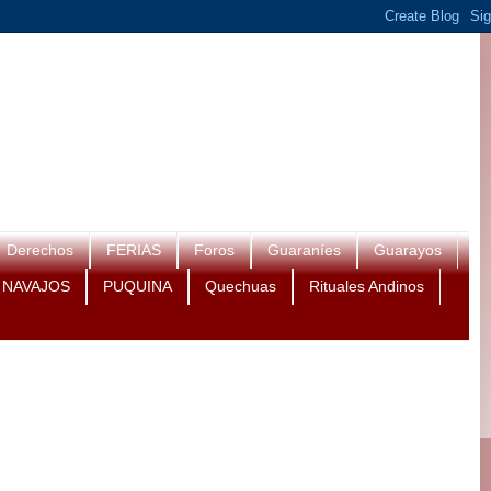
Derechos
FERIAS
Foros
Guaraníes
Guarayos
NAVAJOS
PUQUINA
Quechuas
Rituales Andinos