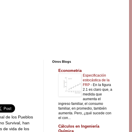
Otros Blogs
Econometria
Especificación
estocástica de la
FRP
-
En la figura
2.1 es claro que, a
medida que
aumenta el
ingreso familiar, el consumo
familiar, en promedio, también
aumenta. Pero, ¿qué sucede con
nal de los Pueblos
el con...
mo Survival, han
Cálculos en Ingeniería
s de vida de los
Química