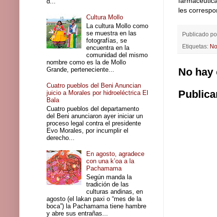
farmacéutica
d...
les correspo
Cultura Mollo
La cultura Mollo como
se muestra en las
Publicado p
fotografías, se
Etiquetas:
No
encuentra en la
comunidad del mismo
nombre como es la de Mollo
Grande, perteneciente...
No hay 
Cuatro pueblos del Beni Anuncian
Publica
juicio a Morales por hidroeléctrica El
Bala
Cuatro pueblos del departamento
del Beni anunciaron ayer iniciar un
proceso legal contra el presidente
Evo Morales, por incumplir el
derecho...
En agosto, agradece
con una k’oa a la
Pachamama
Según manda la
tradición de las
culturas andinas, en
agosto (el lakan paxi o “mes de la
boca”) la Pachamama tiene hambre
y abre sus entrañas...