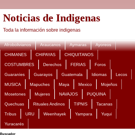
Noticias de Indigenas
Toda la información sobre indigenas
Afrobolivianos
Araucanos
Aymaras
Ayoreos
CHIMANES
CHIPAYAS
CHIQUITANOS
COSTUMBRES
Derechos
FERIAS
Foros
Guaraníes
Guarayos
Guatemala
Idiomas
Lecos
MUSICA
Mapuches
Maya
Mexico
Mojeños
Mosetones
Mujeres
NAVAJOS
PUQUINA
Quechuas
Rituales Andinos
TIPNIS
Tacanas
Tribus
URU
Weenhayek
Yampara
Yuqui
Yuracarés
Buscador