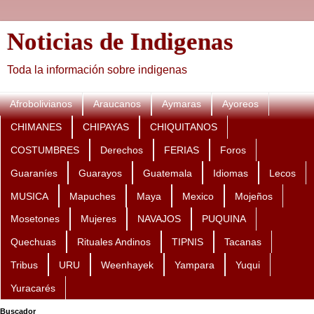
Noticias de Indigenas
Toda la información sobre indigenas
Afrobolivianos
Araucanos
Aymaras
Ayoreos
CHIMANES
CHIPAYAS
CHIQUITANOS
COSTUMBRES
Derechos
FERIAS
Foros
Guaraníes
Guarayos
Guatemala
Idiomas
Lecos
MUSICA
Mapuches
Maya
Mexico
Mojeños
Mosetones
Mujeres
NAVAJOS
PUQUINA
Quechuas
Rituales Andinos
TIPNIS
Tacanas
Tribus
URU
Weenhayek
Yampara
Yuqui
Yuracarés
Buscador