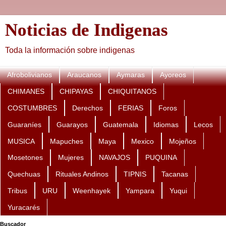
Noticias de Indigenas
Toda la información sobre indigenas
Afrobolivianos
Araucanos
Aymaras
Ayoreos
CHIMANES
CHIPAYAS
CHIQUITANOS
COSTUMBRES
Derechos
FERIAS
Foros
Guaraníes
Guarayos
Guatemala
Idiomas
Lecos
MUSICA
Mapuches
Maya
Mexico
Mojeños
Mosetones
Mujeres
NAVAJOS
PUQUINA
Quechuas
Rituales Andinos
TIPNIS
Tacanas
Tribus
URU
Weenhayek
Yampara
Yuqui
Yuracarés
Buscador