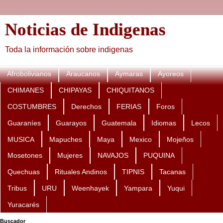
Noticias de Indigenas
Toda la información sobre indigenas
Afrobolivianos
Araucanos
Aymaras
Ayoreos
CHIMANES
CHIPAYAS
CHIQUITANOS
COSTUMBRES
Derechos
FERIAS
Foros
Guaraníes
Guarayos
Guatemala
Idiomas
Lecos
MUSICA
Mapuches
Maya
Mexico
Mojeños
Mosetones
Mujeres
NAVAJOS
PUQUINA
Quechuas
Rituales Andinos
TIPNIS
Tacanas
Tribus
URU
Weenhayek
Yampara
Yuqui
Yuracarés
Buscador