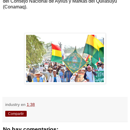
del Consejo Nacional de Ayllus y Markas del Qullasuyu
(Conamaq).
industry
en
1:38
Compartir
No hay comentarios: