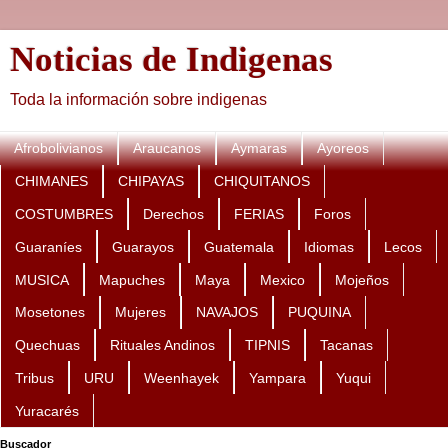
Noticias de Indigenas
Toda la información sobre indigenas
Afrobolivianos
Araucanos
Aymaras
Ayoreos
CHIMANES
CHIPAYAS
CHIQUITANOS
COSTUMBRES
Derechos
FERIAS
Foros
Guaraníes
Guarayos
Guatemala
Idiomas
Lecos
MUSICA
Mapuches
Maya
Mexico
Mojeños
Mosetones
Mujeres
NAVAJOS
PUQUINA
Quechuas
Rituales Andinos
TIPNIS
Tacanas
Tribus
URU
Weenhayek
Yampara
Yuqui
Yuracarés
Buscador