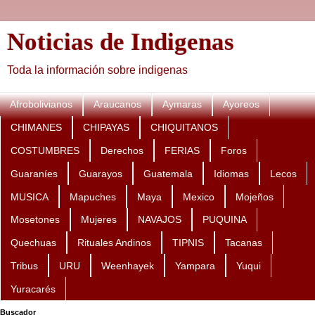
Noticias de Indigenas
Toda la información sobre indigenas
Afrobolivianos
Araucanos
Aymaras
Ayoreos
CHIMANES
CHIPAYAS
CHIQUITANOS
COSTUMBRES
Derechos
FERIAS
Foros
Guaraníes
Guarayos
Guatemala
Idiomas
Lecos
MUSICA
Mapuches
Maya
Mexico
Mojeños
Mosetones
Mujeres
NAVAJOS
PUQUINA
Quechuas
Rituales Andinos
TIPNIS
Tacanas
Tribus
URU
Weenhayek
Yampara
Yuqui
Yuracarés
Buscador