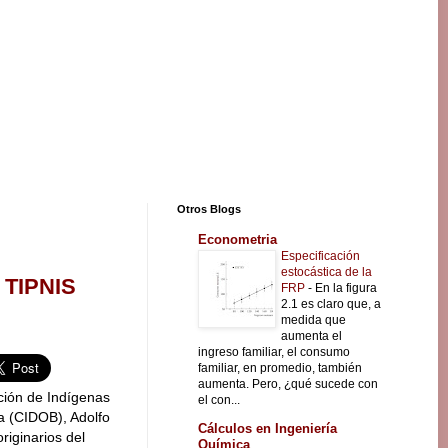
Otros Blogs
Econometria
Especificación
estocástica de la
l TIPNIS
FRP
-
En la figura
2.1 es claro que, a
medida que
aumenta el
ingreso familiar, el consumo
familiar, en promedio, también
aumenta. Pero, ¿qué sucede con
ción de Indígenas
el con...
a (CIDOB), Adolfo
Cálculos en Ingeniería
riginarios del
Química