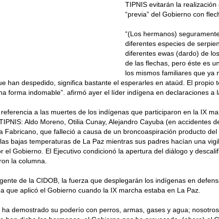
TIPNIS evitarán la realización
“previa” del Gobierno con flec
“(Los hermanos) seguramente
diferentes especies de serpien
diferentes ewas (dardo) de lo
de las flechas, pero éste es u
los mismos familiares que ya n
 han despedido, significa bastante el esperarles en ataúd. El propio terr
una forma indomable”. afirmó ayer el líder indígena en declaraciones a
referencia a las muertes de los indígenas que participaron en la IX m
TIPNIS: Aldo Moreno, Otilia Cunay, Alejandro Cayuba (en accidentes de 
 Fabricano, que falleció a causa de un broncoaspiración producto del 
 las bajas temperaturas de La Paz mientras sus padres hacían una vigil
 el Gobierno. El Ejecutivo condicionó la apertura del diálogo y descalifi
ron la columna.
igente de la CIDOB, la fuerza que desplegarán los indígenas en defensa
a que aplicó el Gobierno cuando la IX marcha estaba en La Paz.
o ha demostrado su poderío con perros, armas, gases y agua; nosotros