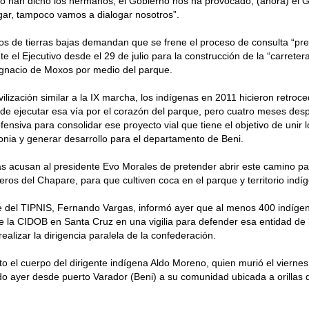
 han dicho los hermanos, el Gobierno nos ha provocado, (ahora) el G
gar, tampoco vamos a dialogar nosotros”.
ios de tierras bajas demandan que se frene el proceso de consulta “pr
te el Ejecutivo desde el 29 de julio para la construcción de la “carretera
Ignacio de Moxos por medio del parque.
lización similar a la IX marcha, los indígenas en 2011 hicieron retroc
 de ejecutar esa vía por el corazón del parque, pero cuatro meses desp
fensiva para consolidar ese proyecto vial que tiene el objetivo de unir l
nia y generar desarrollo para el departamento de Beni.
s acusan al presidente Evo Morales de pretender abrir este camino pa
eros del Chapare, para que cultiven coca en el parque y territorio indí
te del TIPNIS, Fernando Vargas, informó ayer que al menos 400 indíg
e la CIDOB en Santa Cruz en una vigilia para defender esa entidad de
ealizar la dirigencia paralela de la confederación.
to el cuerpo del dirigente indígena Aldo Moreno, quien murió el viernes
do ayer desde puerto Varador (Beni) a su comunidad ubicada a orillas d