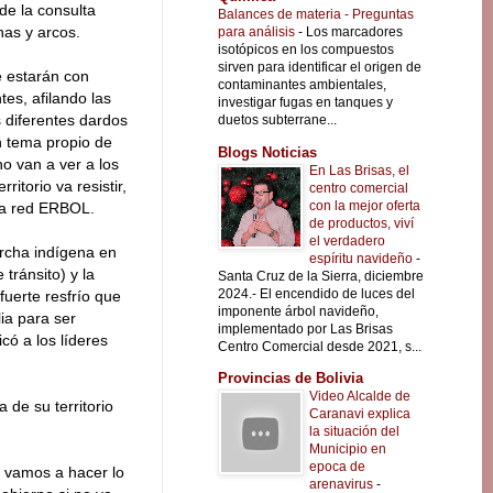
 de la consulta
Balances de materia - Preguntas
has y arcos.
para análisis
-
Los marcadores
isotópicos en los compuestos
sirven para identificar el origen de
 estarán con
contaminantes ambientales,
tes, afilando las
investigar fugas en tanques y
s diferentes dardos
duetos subterrane...
n tema propio de
Blogs Noticias
o van a ver a los
En Las Brisas, el
itorio va resistir,
centro comercial
con la mejor oferta
 la red ERBOL.
de productos, viví
el verdadero
archa indígena en
espíritu navideño
-
tránsito) y la
Santa Cruz de la Sierra, diciembre
2024.- El encendido de luces del
fuerte resfrío que
imponente árbol navideño,
ia para ser
implementado por Las Brisas
có a los líderes
Centro Comercial desde 2021, s...
Provincias de Bolivia
Video Alcalde de
 de su territorio
Caranavi explica
la situación del
Municipio en
epoca de
 vamos a hacer lo
arenavirus
-