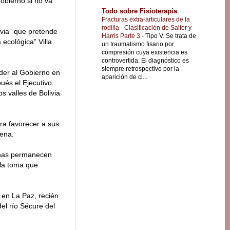
obierno si no va
Todo sobre Fisioterapia
Fracturas extra-articulares de la
rodilla - Clasificación de Salter y
evia” que pretende
Harris Parte 3
-
Tipo V. Se trata de
 ecológica” Villa
un traumatismo fisario por
compresión cuya existencia es
controvertida. El diagnóstico es
siempre retrospectivo por la
eder al Gobierno en
aparición de ci...
ués el Ejecutivo
os valles de Bolivia
ra favorecer a sus
gena.
enas permanecen
 la toma que
 en La Paz, recién
el río Sécure del