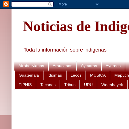
Noticias de Indi
Toda la información sobre indigenas
Afrobolivianos
Araucanos
Aymaras
Ayoreos
Guatemala
Idiomas
Lecos
MUSICA
Mapuch
TIPNIS
Tacanas
Tribus
URU
Weenhayek