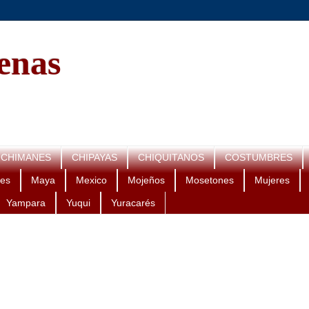
genas
CHIMANES
CHIPAYAS
CHIQUITANOS
COSTUMBRES
es
Maya
Mexico
Mojeños
Mosetones
Mujeres
Yampara
Yuqui
Yuracarés