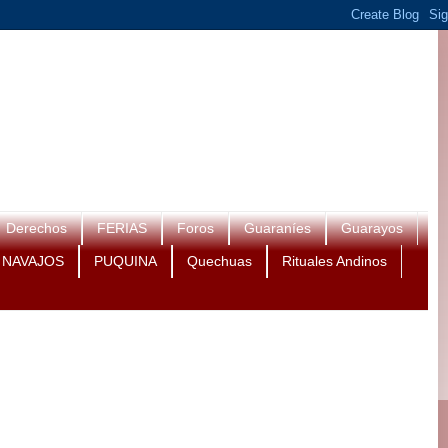
Derechos
FERIAS
Foros
Guaraníes
Guarayos
NAVAJOS
PUQUINA
Quechuas
Rituales Andinos