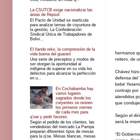
La CSUTCB exige nacionalizar las
áreas de Repsol
El Pacto de Unidad se rearticula
para analizar temas de coyuntura de
la gestión. La Confederación
Sindical Única de Trabajadores de
Bolivi...
El ñande reko, la comprensión de la
hermanos que
vida buena del guaraní
reitero, de 
Una serie de preceptos y modos de
ser otorgan la oportunidad al
indígena de superar en su vida los
Chávez hizo 
defectos para alcanzar la perfección
defensa del 
en u...
bebé Yesenia
En Cochabamba hay
contrajo por
varios lugares
atendidos por
sagrados donde los
creyentes se reúnen
que conduje
los primeros viernes
de cada mes para
Según el dir
q’oar y pedir favores.
será la mism
Según el pedido de los clientes, las
vendedoras del mercado La Pampa
preparan diferentes tipos de mesas
“El Gobiern
para la q’oa. Mesas blancas, mesas