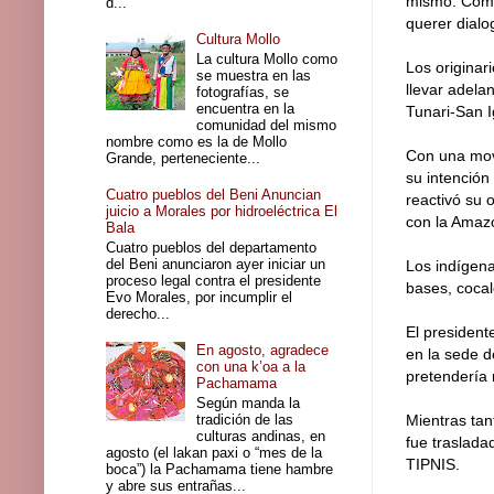
mismo. Como
d...
querer dialo
Cultura Mollo
La cultura Mollo como
Los originar
se muestra en las
llevar adelan
fotografías, se
encuentra en la
Tunari-San 
comunidad del mismo
nombre como es la de Mollo
Con una movi
Grande, perteneciente...
su intención
Cuatro pueblos del Beni Anuncian
reactivó su o
juicio a Morales por hidroeléctrica El
con la Amazo
Bala
Cuatro pueblos del departamento
del Beni anunciaron ayer iniciar un
Los indígena
proceso legal contra el presidente
bases, cocal
Evo Morales, por incumplir el
derecho...
El presiden
En agosto, agradece
en la sede d
con una k’oa a la
pretendería r
Pachamama
Según manda la
tradición de las
Mientras tan
culturas andinas, en
fue traslada
agosto (el lakan paxi o “mes de la
TIPNIS.
boca”) la Pachamama tiene hambre
y abre sus entrañas...