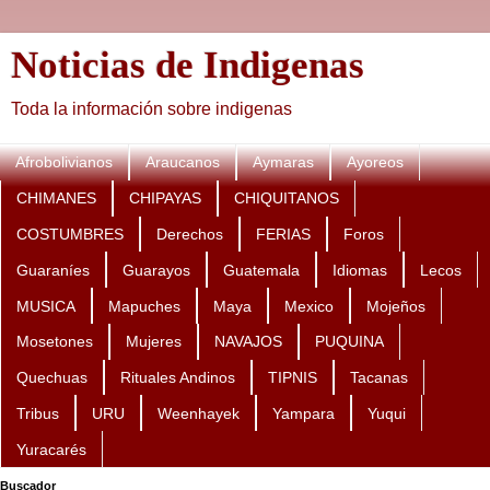
Noticias de Indigenas
Toda la información sobre indigenas
Afrobolivianos
Araucanos
Aymaras
Ayoreos
CHIMANES
CHIPAYAS
CHIQUITANOS
COSTUMBRES
Derechos
FERIAS
Foros
Guaraníes
Guarayos
Guatemala
Idiomas
Lecos
MUSICA
Mapuches
Maya
Mexico
Mojeños
Mosetones
Mujeres
NAVAJOS
PUQUINA
Quechuas
Rituales Andinos
TIPNIS
Tacanas
Tribus
URU
Weenhayek
Yampara
Yuqui
Yuracarés
Buscador