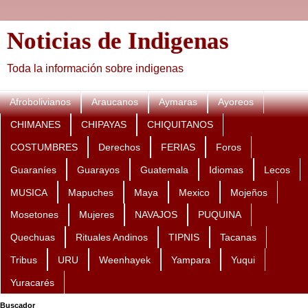
Noticias de Indigenas
Toda la información sobre indigenas
Afrobolivianos
Araucanos
Aymaras
Ayoreos
CHIMANES
CHIPAYAS
CHIQUITANOS
COSTUMBRES
Derechos
FERIAS
Foros
Guaraníes
Guarayos
Guatemala
Idiomas
Lecos
MUSICA
Mapuches
Maya
Mexico
Mojeños
Mosetones
Mujeres
NAVAJOS
PUQUINA
Quechuas
Rituales Andinos
TIPNIS
Tacanas
Tribus
URU
Weenhayek
Yampara
Yuqui
Yuracarés
Buscador