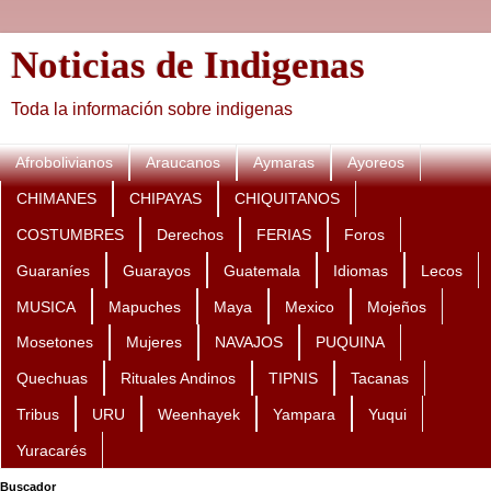
Noticias de Indigenas
Toda la información sobre indigenas
Afrobolivianos
Araucanos
Aymaras
Ayoreos
CHIMANES
CHIPAYAS
CHIQUITANOS
COSTUMBRES
Derechos
FERIAS
Foros
Guaraníes
Guarayos
Guatemala
Idiomas
Lecos
MUSICA
Mapuches
Maya
Mexico
Mojeños
Mosetones
Mujeres
NAVAJOS
PUQUINA
Quechuas
Rituales Andinos
TIPNIS
Tacanas
Tribus
URU
Weenhayek
Yampara
Yuqui
Yuracarés
Buscador