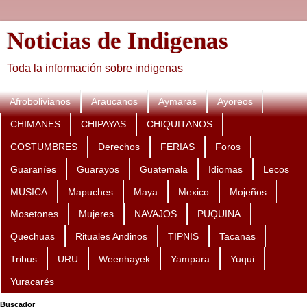
Noticias de Indigenas
Toda la información sobre indigenas
Afrobolivianos
Araucanos
Aymaras
Ayoreos
CHIMANES
CHIPAYAS
CHIQUITANOS
COSTUMBRES
Derechos
FERIAS
Foros
Guaraníes
Guarayos
Guatemala
Idiomas
Lecos
MUSICA
Mapuches
Maya
Mexico
Mojeños
Mosetones
Mujeres
NAVAJOS
PUQUINA
Quechuas
Rituales Andinos
TIPNIS
Tacanas
Tribus
URU
Weenhayek
Yampara
Yuqui
Yuracarés
Buscador