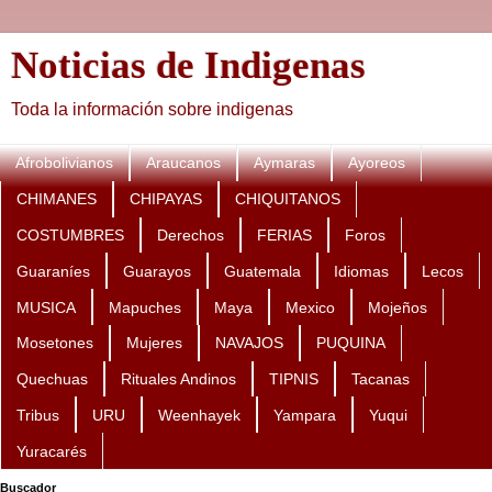
Noticias de Indigenas
Toda la información sobre indigenas
Afrobolivianos
Araucanos
Aymaras
Ayoreos
CHIMANES
CHIPAYAS
CHIQUITANOS
COSTUMBRES
Derechos
FERIAS
Foros
Guaraníes
Guarayos
Guatemala
Idiomas
Lecos
MUSICA
Mapuches
Maya
Mexico
Mojeños
Mosetones
Mujeres
NAVAJOS
PUQUINA
Quechuas
Rituales Andinos
TIPNIS
Tacanas
Tribus
URU
Weenhayek
Yampara
Yuqui
Yuracarés
Buscador