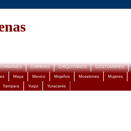
genas
CHIMANES
CHIPAYAS
CHIQUITANOS
COSTUMBRES
es
Maya
Mexico
Mojeños
Mosetones
Mujeres
Yampara
Yuqui
Yuracarés