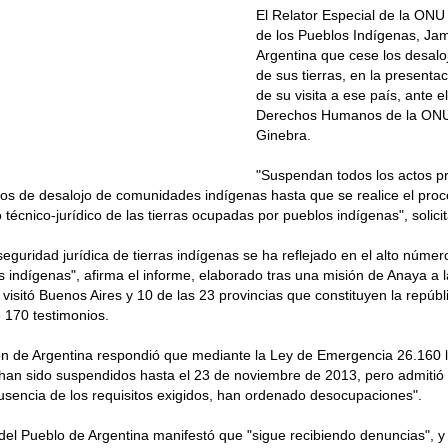
El Relator Especial de la ON
de los Pueblos Indígenas, Jam
Argentina que cese los desalo
de sus tierras, en la presenta
de su visita a ese país, ante 
Derechos Humanos de la ONU
Ginebra.
"Suspendan todos los actos p
vos de desalojo de comunidades indígenas hasta que se realice el pro
 técnico-jurídico de las tierras ocupadas por pueblos indígenas", solicit
seguridad jurídica de tierras indígenas se ha reflejado en el alto núme
indígenas", afirma el informe, elaborado tras una misión de Anaya a l
visitó Buenos Aires y 10 de las 23 provincias que constituyen la repúbl
 170 testimonios.
ón de Argentina respondió que mediante la Ley de Emergencia 26.160 l
 han sido suspendidos hasta el 23 de noviembre de 2013, pero admitió
 ausencia de los requisitos exigidos, han ordenado desocupaciones".
del Pueblo de Argentina manifestó que "sigue recibiendo denuncias", y