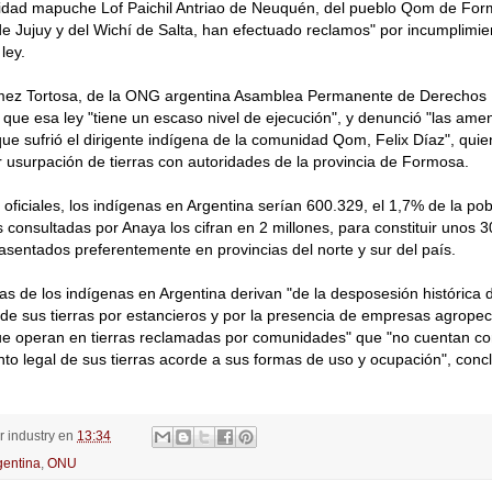
idad mapuche Lof Paichil Antriao de Neuquén, del pueblo Qom de For
Jujuy y del Wichí de Salta, han efectuado reclamos" por incumplimie
ley.
ez Tortosa, de la ONG argentina Asamblea Permanente de Derecho
P que esa ley "tiene un escaso nivel de ejecución", y denunció "las ame
ue sufrió el dirigente indígena de la comunidad Qom, Felix Díaz", qui
or usurpación de tierras con autoridades de la provincia de Formosa.
oficiales, los indígenas en Argentina serían 600.329, el 1,7% de la po
s consultadas por Anaya los cifran en 2 millones, para constituir unos 
asentados preferentemente en provincias del norte y sur del país.
s de los indígenas en Argentina derivan "de la desposesión histórica
de sus tierras por estancieros y por la presencia de empresas agropec
ue operan en tierras reclamadas por comunidades" que "no cuentan co
to legal de sus tierras acorde a sus formas de uso y ocupación", conc
or
industry
en
13:34
gentina
,
ONU