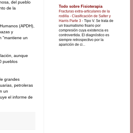
mosa, del pueblo
Todo sobre Fisioterapia
nto de la
Fracturas extra-articulares de la
rodilla - Clasificación de Salter y
Harris Parte 3
-
Tipo V. Se trata de
un traumatismo fisario por
s Humanos (APDH),
compresión cuya existencia es
nazas y
controvertida. El diagnóstico es
en "mantiene un
siempre retrospectivo por la
aparición de ci...
blación, aunque
30 pueblos
 de grandes
uarias, petroleras
n un
luye el informe de