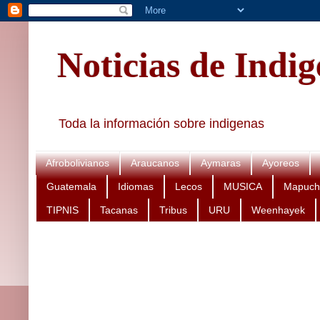
Noticias de Indi
Toda la información sobre indigenas
Afrobolivianos
Araucanos
Aymaras
Ayoreos
Guatemala
Idiomas
Lecos
MUSICA
Mapuch
TIPNIS
Tacanas
Tribus
URU
Weenhayek