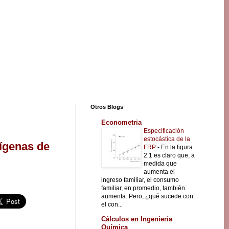
Otros Blogs
Econometria
Especificación
estocástica de la
dígenas de
FRP
-
En la figura
2.1 es claro que, a
medida que
aumenta el
ingreso familiar, el consumo
familiar, en promedio, también
aumenta. Pero, ¿qué sucede con
el con...
Cálculos en Ingeniería
Química