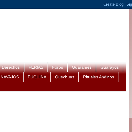
Derechos
FERIAS
Foros
Guaraníes
Guarayos
NAVAJOS
PUQUINA
Quechuas
Rituales Andinos