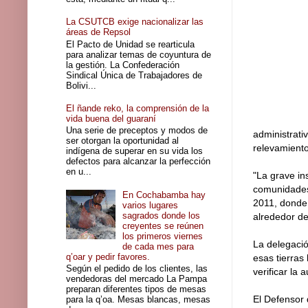
La CSUTCB exige nacionalizar las
áreas de Repsol
El Pacto de Unidad se rearticula
para analizar temas de coyuntura de
la gestión. La Confederación
Sindical Única de Trabajadores de
Bolivi...
El ñande reko, la comprensión de la
vida buena del guaraní
Una serie de preceptos y modos de
administrati
ser otorgan la oportunidad al
relevamiento
indígena de superar en su vida los
defectos para alcanzar la perfección
en u...
"La grave in
comunidades 
En Cochabamba hay
2011, donde 
varios lugares
sagrados donde los
alrededor de
creyentes se reúnen
los primeros viernes
La delegaci
de cada mes para
q’oar y pedir favores.
esas tierras
Según el pedido de los clientes, las
verificar la
vendedoras del mercado La Pampa
preparan diferentes tipos de mesas
El Defensor 
para la q’oa. Mesas blancas, mesas