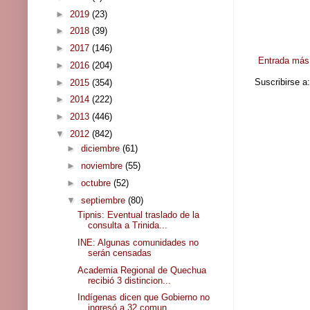
►
2019
(23)
►
2018
(39)
►
2017
(146)
Entrada más 
►
2016
(204)
Suscribirse a
►
2015
(354)
►
2014
(222)
►
2013
(446)
▼
2012
(842)
►
diciembre
(61)
►
noviembre
(55)
►
octubre
(52)
▼
septiembre
(80)
Tipnis: Eventual traslado de la
consulta a Trinida...
INE: Algunas comunidades no
serán censadas
Academia Regional de Quechua
recibió 3 distincion...
Indígenas dicen que Gobierno no
ingresó a 32 comun...