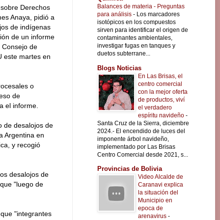
Balances de materia - Preguntas
U sobre Derechos
para análisis
-
Los marcadores
es Anaya, pidió a
isotópicos en los compuestos
jos de indígenas
sirven para identificar el origen de
ción de un informe
contaminantes ambientales,
investigar fugas en tanques y
el Consejo de
duetos subterrane...
 este martes en
Blogs Noticias
En Las Brisas, el
centro comercial
rocesales o
con la mejor oferta
ceso de
de productos, viví
a el informe.
el verdadero
espíritu navideño
-
Santa Cruz de la Sierra, diciembre
ro de desalojos de
2024.- El encendido de luces del
a Argentina en
imponente árbol navideño,
ica, y recogió
implementado por Las Brisas
Centro Comercial desde 2021, s...
Provincias de Bolivia
os desalojos de
Video Alcalde de
 que "luego de
Caranavi explica
la situación del
Municipio en
epoca de
 que "integrantes
arenavirus
-