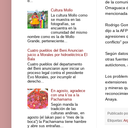
d...
de la comun
Omaguaca de 
Cultura Mollo
mencionada 
La cultura Mollo como
se muestra en las
fotografías, se
Rodrigo Gom
encuentra en la
dijo a la AF
comunidad del mismo
agresiones q
nombre como es la de Mollo
Grande, perteneciente...
conflicto" p
Cuatro pueblos del Beni Anuncian
Según datos 
juicio a Morales por hidroeléctrica El
Bala
otras fuente
Cuatro pueblos del departamento
autóctonos, 
del Beni anunciaron ayer iniciar un
proceso legal contra el presidente
Los problema
Evo Morales, por incumplir el
derecho...
extensiones 
y mineras q
En agosto, agradece
reconocimien
con una k’oa a la
Anaya.
Pachamama
Según manda la
tradición de las
culturas andinas, en
Publicado p
agosto (el lakan paxi o “mes de la
Etiquetas:
Ar
boca”) la Pachamama tiene hambre
y abre sus entrañas...