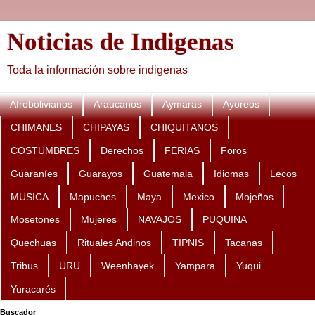
Noticias de Indigenas
Toda la información sobre indigenas
Afrobolivianos
Araucanos
Aymaras
Ayoreos
CHIMANES
CHIPAYAS
CHIQUITANOS
COSTUMBRES
Derechos
FERIAS
Foros
Guaraníes
Guarayos
Guatemala
Idiomas
Lecos
MUSICA
Mapuches
Maya
Mexico
Mojeños
Mosetones
Mujeres
NAVAJOS
PUQUINA
Quechuas
Rituales Andinos
TIPNIS
Tacanas
Tribus
URU
Weenhayek
Yampara
Yuqui
Yuracarés
Buscador