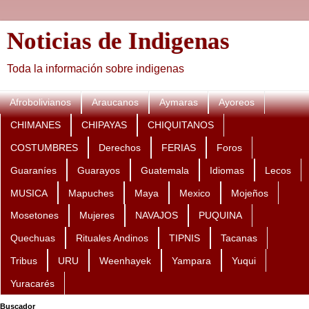
Noticias de Indigenas
Toda la información sobre indigenas
Afrobolivianos
Araucanos
Aymaras
Ayoreos
CHIMANES
CHIPAYAS
CHIQUITANOS
COSTUMBRES
Derechos
FERIAS
Foros
Guaraníes
Guarayos
Guatemala
Idiomas
Lecos
MUSICA
Mapuches
Maya
Mexico
Mojeños
Mosetones
Mujeres
NAVAJOS
PUQUINA
Quechuas
Rituales Andinos
TIPNIS
Tacanas
Tribus
URU
Weenhayek
Yampara
Yuqui
Yuracarés
Buscador