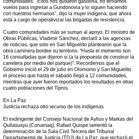
comunidades. "Ellos nos quitaron gasolina, no teníamos
vuelos para ingresar a Gundonovia y lo siguen haciendo
con nuestros hermanos", dijo la mujer indígena, que ahora
está a cargo de operativizar las brigadas de resistencia.
Cuatro comunidades más se suman al apoyo. El ministro de
Obras Públicas, Vladimir Sánchez, declaró a las agencias
de noticias, que solo en San Miguelito plantearon que la
obra caminera bordee su territorio. “Hasta el momento son
16 consultadas que dijeron si (a la propuesta de construir la
carretera por medio del parque)”. Recordemos que el
Gobierno inició el 29 de julio en Oromomo y San Miguelito
el proceso que hasta el sábado llegó a 12 comunidades,
mientras que ayer fueron reportados los resultados en otras
cuatro poblaciones del Tipnis.
En La Paz
Justicia rechaza otro recurso de los indígenas
El exdirigente del Consejo Nacional de Ayllus y Markas del
Qullasusyu (Conamaq), Rafael Quispe lamentó la
determinación de la Sala Civil Tercera del Tribunal
Departamental de Justicia (TDJ) de La Paz, que rechazó el