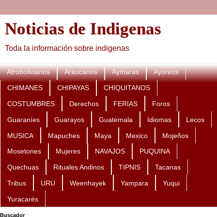
Noticias de Indigenas
Toda la información sobre indigenas
Afrobolivianos
Araucanos
Aymaras
Ayoreos
CHIMANES
CHIPAYAS
CHIQUITANOS
COSTUMBRES
Derechos
FERIAS
Foros
Guaraníes
Guarayos
Guatemala
Idiomas
Lecos
MUSICA
Mapuches
Maya
Mexico
Mojeños
Mosetones
Mujeres
NAVAJOS
PUQUINA
Quechuas
Rituales Andinos
TIPNIS
Tacanas
Tribus
URU
Weenhayek
Yampara
Yuqui
Yuracarés
Buscador