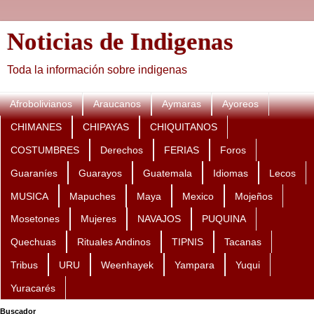
Noticias de Indigenas
Toda la información sobre indigenas
Afrobolivianos
Araucanos
Aymaras
Ayoreos
CHIMANES
CHIPAYAS
CHIQUITANOS
COSTUMBRES
Derechos
FERIAS
Foros
Guaraníes
Guarayos
Guatemala
Idiomas
Lecos
MUSICA
Mapuches
Maya
Mexico
Mojeños
Mosetones
Mujeres
NAVAJOS
PUQUINA
Quechuas
Rituales Andinos
TIPNIS
Tacanas
Tribus
URU
Weenhayek
Yampara
Yuqui
Yuracarés
Buscador