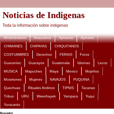
Noticias de Indigenas
Toda la información sobre indigenas
Afrobolivianos
Araucanos
Aymaras
Ayoreos
CHIMANES
CHIPAYAS
CHIQUITANOS
COSTUMBRES
Derechos
FERIAS
Foros
Guaraníes
Guarayos
Guatemala
Idiomas
Lecos
MUSICA
Mapuches
Maya
Mexico
Mojeños
Mosetones
Mujeres
NAVAJOS
PUQUINA
Quechuas
Rituales Andinos
TIPNIS
Tacanas
Tribus
URU
Weenhayek
Yampara
Yuqui
Yuracarés
Buscador