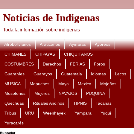
Noticias de Indigenas
Toda la información sobre indigenas
Afrobolivianos
Araucanos
Aymaras
Ayoreos
CHIMANES
CHIPAYAS
CHIQUITANOS
COSTUMBRES
Derechos
FERIAS
Foros
Guaraníes
Guarayos
Guatemala
Idiomas
Lecos
MUSICA
Mapuches
Maya
Mexico
Mojeños
Mosetones
Mujeres
NAVAJOS
PUQUINA
Quechuas
Rituales Andinos
TIPNIS
Tacanas
Tribus
URU
Weenhayek
Yampara
Yuqui
Yuracarés
Buscador