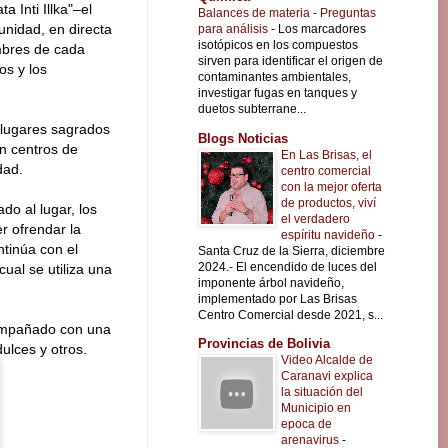
a Inti Illka"–el
Balances de materia - Preguntas
unidad, en directa
para análisis
-
Los marcadores
isotópicos en los compuestos
mbres de cada
sirven para identificar el origen de
os y los
contaminantes ambientales,
investigar fugas en tanques y
duetos subterrane...
s lugares sagrados
Blogs Noticias
n centros de
En Las Brisas, el
dad.
centro comercial
con la mejor oferta
de productos, viví
do al lugar, los
el verdadero
r ofrendar la
espíritu navideño
-
ntinúa con el
Santa Cruz de la Sierra, diciembre
2024.- El encendido de luces del
ual se utiliza una
imponente árbol navideño,
implementado por Las Brisas
Centro Comercial desde 2021, s...
compañado con una
Provincias de Bolivia
ulces y otros.
Video Alcalde de
Caranavi explica
la situación del
Municipio en
epoca de
arenavirus
-