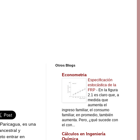
Otros Blogs
Econometria
Especificación
estocástica de la
FRP
-
En la figura
2.1 es claro que, a
medida que
aumenta el
ingreso familiar, el consumo
familiar, en promedio, también
aumenta. Pero, ¿qué sucede con
 Paricagua, es una
el con...
ancestral y
Cálculos en Ingeniería
eto entrar en
Química