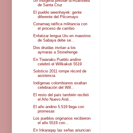
Un indígena preside la Asamblea
de Santa Cruz
El pueblo weenhayek: gente
diferente del Pilcomayo
Conamaq ratifica militancia con
el proceso de cambio
Enfatizar lengua Uru en maestros
de Sabaya debe se...
Dos druidas invitan a los
aymaras a Stonehenge
En Tiwanaku Pueblo andino
celebró el Willkakuti 5519
Solsticio 2011 rompe récord de
asistencia
Indígenas colombianos exaltan
celebración del Will...
El resto del país también recibió
el Año Nuevo And...
El año andino 5.519 llega con
promesas
Los pueblos originarios recibieron
el año 5519 con...
En Inkaraqay las señas anuncian