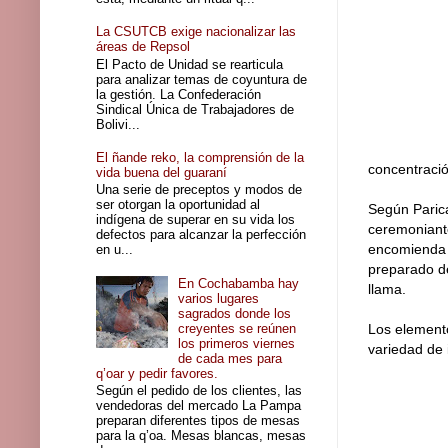
La CSUTCB exige nacionalizar las
áreas de Repsol
El Pacto de Unidad se rearticula
para analizar temas de coyuntura de
la gestión. La Confederación
Sindical Única de Trabajadores de
Bolivi...
El ñande reko, la comprensión de la
concentració
vida buena del guaraní
Una serie de preceptos y modos de
ser otorgan la oportunidad al
Según Parica
indígena de superar en su vida los
ceremoniante
defectos para alcanzar la perfección
encomienda a
en u...
preparado de
En Cochabamba hay
llama.
varios lugares
sagrados donde los
creyentes se reúnen
Los elemento
los primeros viernes
variedad de 
de cada mes para
q’oar y pedir favores.
Según el pedido de los clientes, las
vendedoras del mercado La Pampa
preparan diferentes tipos de mesas
para la q’oa. Mesas blancas, mesas