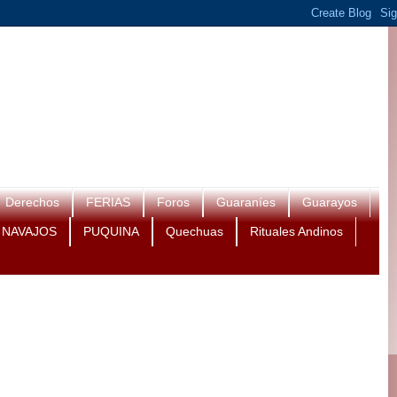
Derechos
FERIAS
Foros
Guaraníes
Guarayos
NAVAJOS
PUQUINA
Quechuas
Rituales Andinos