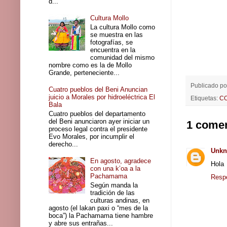
d...
Cultura Mollo
La cultura Mollo como
se muestra en las
fotografías, se
encuentra en la
comunidad del mismo
nombre como es la de Mollo
Grande, perteneciente...
Publicado p
Cuatro pueblos del Beni Anuncian
juicio a Morales por hidroeléctrica El
Etiquetas:
C
Bala
Cuatro pueblos del departamento
del Beni anunciaron ayer iniciar un
1 comen
proceso legal contra el presidente
Evo Morales, por incumplir el
derecho...
Unk
En agosto, agradece
Hola
con una k’oa a la
Pachamama
Resp
Según manda la
tradición de las
culturas andinas, en
agosto (el lakan paxi o “mes de la
boca”) la Pachamama tiene hambre
y abre sus entrañas...