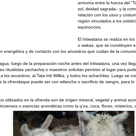
armonía entre la fuerza del "Tat
sol, deidad sagrada– y la com
relación con los usos y costu
región vinculados a los solstici
equinoccios.
El Intiwatana se realiza en lo
o wakas, que se constituyen e
n energética y de contacto con los ancestros que cuidan de la comuni
gua, luego de la preparación noche antes del Intiwatana, una vez llega
s ritualistas yachachej o maestros solicitan permiso al lugar para pode
 los ancestros, al Tata Inti Willka, y todos los achachilas. Luego se co
 la ofrendaque puede ser con wilancha o sacrificio de sangre, para lo c
s utilizados en la ofrenda son de origen mineral, vegetal y animal a
inciensos o esencias aromáticas como la q’oa, coca, flores, misterios, d