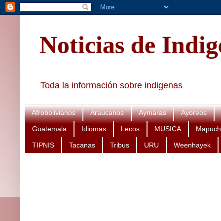
Noticias de Indi
Toda la información sobre indigenas
Afrobolivianos
Araucanos
Aymaras
Ayoreos
Guatemala
Idiomas
Lecos
MUSICA
Mapuch
TIPNIS
Tacanas
Tribus
URU
Weenhayek