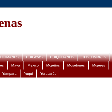
genas
CHIMANES
CHIPAYAS
CHIQUITANOS
COSTUMBRES
es
Maya
Mexico
Mojeños
Mosetones
Mujeres
Yampara
Yuqui
Yuracarés