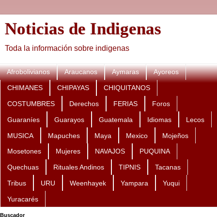
Noticias de Indigenas
Toda la información sobre indigenas
Afrobolivianos
Araucanos
Aymaras
Ayoreos
CHIMANES
CHIPAYAS
CHIQUITANOS
COSTUMBRES
Derechos
FERIAS
Foros
Guaraníes
Guarayos
Guatemala
Idiomas
Lecos
MUSICA
Mapuches
Maya
Mexico
Mojeños
Mosetones
Mujeres
NAVAJOS
PUQUINA
Quechuas
Rituales Andinos
TIPNIS
Tacanas
Tribus
URU
Weenhayek
Yampara
Yuqui
Yuracarés
Buscador