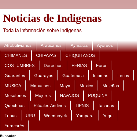
Noticias de Indigenas
Toda la información sobre indigenas
Afrobolivianos
Araucanos
Aymaras
Ayoreos
CHIMANES
CHIPAYAS
CHIQUITANOS
COSTUMBRES
Derechos
FERIAS
Foros
Guaraníes
Guarayos
Guatemala
Idiomas
Lecos
MUSICA
Mapuches
Maya
Mexico
Mojeños
Mosetones
Mujeres
NAVAJOS
PUQUINA
Quechuas
Rituales Andinos
TIPNIS
Tacanas
Tribus
URU
Weenhayek
Yampara
Yuqui
Yuracarés
Buscador