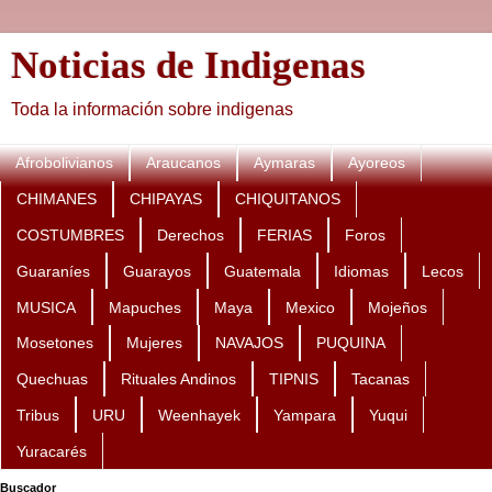
Noticias de Indigenas
Toda la información sobre indigenas
Afrobolivianos
Araucanos
Aymaras
Ayoreos
CHIMANES
CHIPAYAS
CHIQUITANOS
COSTUMBRES
Derechos
FERIAS
Foros
Guaraníes
Guarayos
Guatemala
Idiomas
Lecos
MUSICA
Mapuches
Maya
Mexico
Mojeños
Mosetones
Mujeres
NAVAJOS
PUQUINA
Quechuas
Rituales Andinos
TIPNIS
Tacanas
Tribus
URU
Weenhayek
Yampara
Yuqui
Yuracarés
Buscador