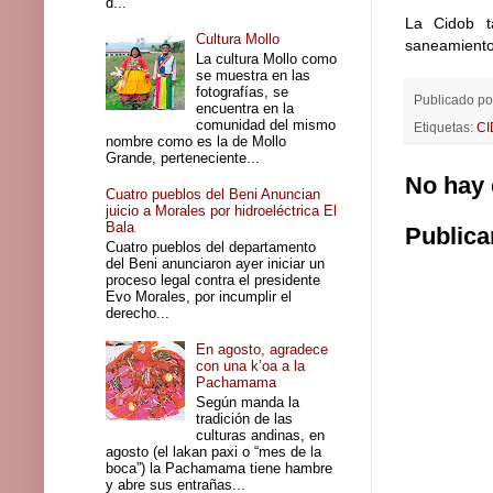
d...
La Cidob ta
Cultura Mollo
saneamiento 
La cultura Mollo como
se muestra en las
fotografías, se
Publicado p
encuentra en la
comunidad del mismo
Etiquetas:
C
nombre como es la de Mollo
Grande, perteneciente...
No hay 
Cuatro pueblos del Beni Anuncian
juicio a Morales por hidroeléctrica El
Bala
Publica
Cuatro pueblos del departamento
del Beni anunciaron ayer iniciar un
proceso legal contra el presidente
Evo Morales, por incumplir el
derecho...
En agosto, agradece
con una k’oa a la
Pachamama
Según manda la
tradición de las
culturas andinas, en
agosto (el lakan paxi o “mes de la
boca”) la Pachamama tiene hambre
y abre sus entrañas...