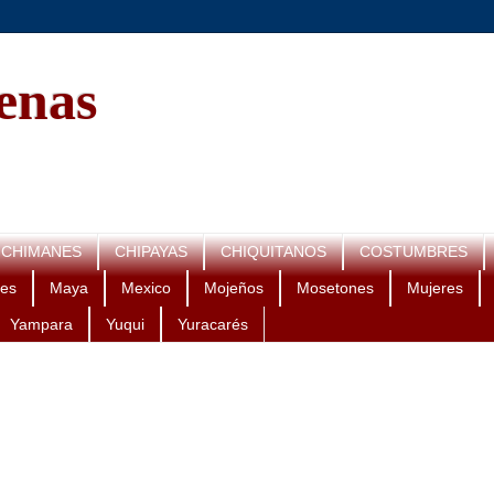
genas
CHIMANES
CHIPAYAS
CHIQUITANOS
COSTUMBRES
es
Maya
Mexico
Mojeños
Mosetones
Mujeres
Yampara
Yuqui
Yuracarés