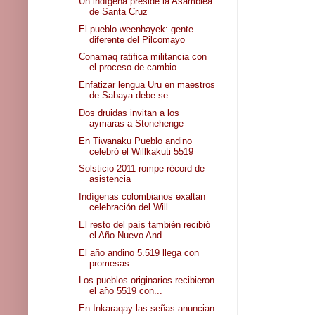
Un indígena preside la Asamblea
de Santa Cruz
El pueblo weenhayek: gente
diferente del Pilcomayo
Conamaq ratifica militancia con
el proceso de cambio
Enfatizar lengua Uru en maestros
de Sabaya debe se...
Dos druidas invitan a los
aymaras a Stonehenge
En Tiwanaku Pueblo andino
celebró el Willkakuti 5519
Solsticio 2011 rompe récord de
asistencia
Indígenas colombianos exaltan
celebración del Will...
El resto del país también recibió
el Año Nuevo And...
El año andino 5.519 llega con
promesas
Los pueblos originarios recibieron
el año 5519 con...
En Inkaraqay las señas anuncian