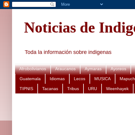
Noticias de Indi
Toda la información sobre indigenas
Afrobolivianos
Araucanos
Aymaras
Ayoreos
Guatemala
Idiomas
Lecos
MUSICA
Mapuch
TIPNIS
Tacanas
Tribus
URU
Weenhayek