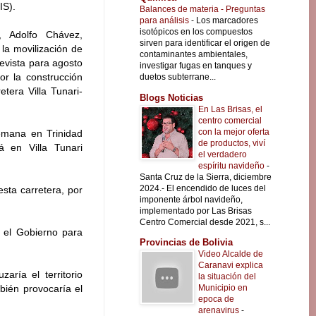
IS).
Balances de materia - Preguntas
para análisis
-
Los marcadores
isotópicos en los compuestos
, Adolfo Chávez,
sirven para identificar el origen de
 la movilización de
contaminantes ambientales,
revista para agosto
investigar fugas en tanques y
or la construcción
duetos subterrane...
tera Villa Tunari-
Blogs Noticias
En Las Brisas, el
centro comercial
con la mejor oferta
semana en Trinidad
de productos, viví
á en Villa Tunari
el verdadero
espíritu navideño
-
Santa Cruz de la Sierra, diciembre
2024.- El encendido de luces del
sta carretera, por
imponente árbol navideño,
implementado por Las Brisas
Centro Comercial desde 2021, s...
n el Gobierno para
Provincias de Bolivia
Video Alcalde de
Caranavi explica
aría el territorio
la situación del
Municipio en
bién provocaría el
epoca de
arenavirus
-