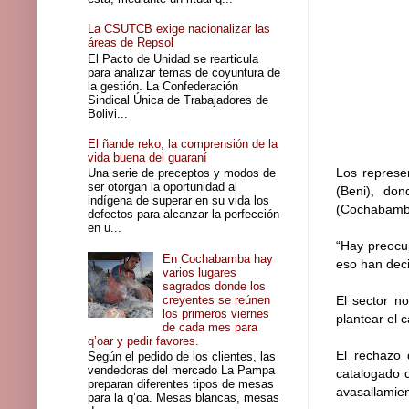
La CSUTCB exige nacionalizar las
áreas de Repsol
El Pacto de Unidad se rearticula
para analizar temas de coyuntura de
la gestión. La Confederación
Sindical Única de Trabajadores de
Bolivi...
El ñande reko, la comprensión de la
vida buena del guaraní
Los represe
Una serie de preceptos y modos de
ser otorgan la oportunidad al
(Beni), don
indígena de superar en su vida los
(Cochabamba
defectos para alcanzar la perfección
en u...
“Hay preocup
En Cochabamba hay
eso han deci
varios lugares
sagrados donde los
creyentes se reúnen
El sector n
los primeros viernes
plantear el 
de cada mes para
q’oar y pedir favores.
El rechazo 
Según el pedido de los clientes, las
vendedoras del mercado La Pampa
catalogado c
preparan diferentes tipos de mesas
avasallamien
para la q’oa. Mesas blancas, mesas