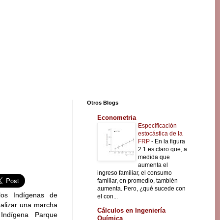
Otros Blogs
Econometria
Especificación
estocástica de la
FRP
-
En la figura
2.1 es claro que, a
medida que
aumenta el
ingreso familiar, el consumo
familiar, en promedio, también
aumenta. Pero, ¿qué sucede con
los Indígenas de
el con...
realizar una marcha
Cálculos en Ingeniería
 Indígena Parque
Química