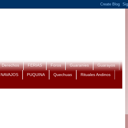
Derechos
FERIAS
Foros
Guaraníes
Guarayos
NAVAJOS
PUQUINA
Quechuas
Rituales Andinos