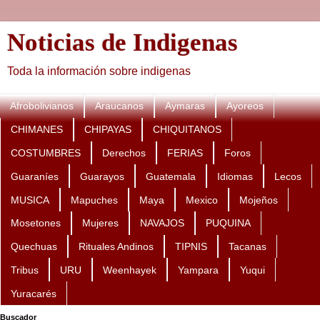
Noticias de Indigenas
Toda la información sobre indigenas
Afrobolivianos
Araucanos
Aymaras
Ayoreos
CHIMANES
CHIPAYAS
CHIQUITANOS
COSTUMBRES
Derechos
FERIAS
Foros
Guaraníes
Guarayos
Guatemala
Idiomas
Lecos
MUSICA
Mapuches
Maya
Mexico
Mojeños
Mosetones
Mujeres
NAVAJOS
PUQUINA
Quechuas
Rituales Andinos
TIPNIS
Tacanas
Tribus
URU
Weenhayek
Yampara
Yuqui
Yuracarés
Buscador