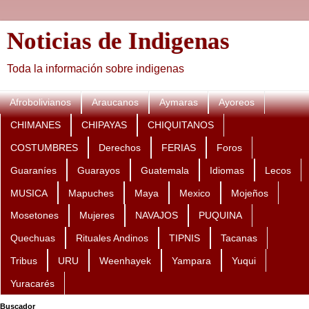
Noticias de Indigenas
Toda la información sobre indigenas
Afrobolivianos
Araucanos
Aymaras
Ayoreos
CHIMANES
CHIPAYAS
CHIQUITANOS
COSTUMBRES
Derechos
FERIAS
Foros
Guaraníes
Guarayos
Guatemala
Idiomas
Lecos
MUSICA
Mapuches
Maya
Mexico
Mojeños
Mosetones
Mujeres
NAVAJOS
PUQUINA
Quechuas
Rituales Andinos
TIPNIS
Tacanas
Tribus
URU
Weenhayek
Yampara
Yuqui
Yuracarés
Buscador