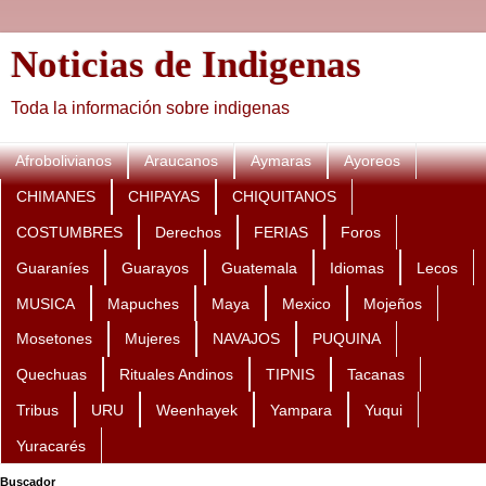
Noticias de Indigenas
Toda la información sobre indigenas
Afrobolivianos
Araucanos
Aymaras
Ayoreos
CHIMANES
CHIPAYAS
CHIQUITANOS
COSTUMBRES
Derechos
FERIAS
Foros
Guaraníes
Guarayos
Guatemala
Idiomas
Lecos
MUSICA
Mapuches
Maya
Mexico
Mojeños
Mosetones
Mujeres
NAVAJOS
PUQUINA
Quechuas
Rituales Andinos
TIPNIS
Tacanas
Tribus
URU
Weenhayek
Yampara
Yuqui
Yuracarés
Buscador