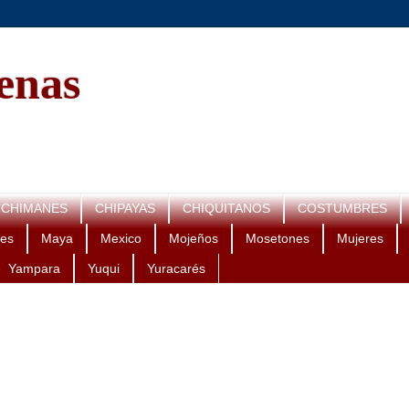
genas
CHIMANES
CHIPAYAS
CHIQUITANOS
COSTUMBRES
es
Maya
Mexico
Mojeños
Mosetones
Mujeres
Yampara
Yuqui
Yuracarés