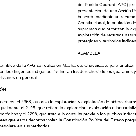
del Pueblo Guaraní (APG) pre
presentación de una Acción P
buscará, mediante un recurs
Constitucional, la anulación d
supremos que autorizan la exp
explotación de recursos natur
protegidas y territorios indíge
ASAMBLEA
mblea de la APG se realizó en Macharetí, Chuquisaca, para analizar l
on los dirigentes indígenas, “vulneran los derechos” de los guaraníes 
livianos en general.
IÓN
ecretos, el 2366, autoriza la exploración y explotación de hidrocarbur
igualmente el 2195, que refiere la exploración, explotación e industrial
tratégicos y el 2298, que trata a la consulta previa a los pueblos indíg
een que estos decretos violan la Constitución Política del Estado porqu
etrolera en sus territorios.