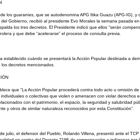
N
 de los guaraníes, que se autodenomina APG Itika Guazu (APG-IG), y 
 del Gobierno, recibió al presidente Evo Morales la semana pasada en
espalda los tres decretos. El Presidente indicó que ellos “serán compen
trolera y que debe “acelerarse” el proceso de consulta previa.
a establecido cuándo se presentará la Acción Popular destinada a de
e los decretos mencionados.
CIÓN
lece que “La Acción Popular procederá contra todo acto u omisión de 
individuales o colectivas que violen o amenacen con violar derechos e
elacionados con el patrimonio, el espacio, la seguridad y salubridad púb
e y otros de similar naturaleza reconocidos por esta Constitución”.
de julio, el defensor del Pueblo, Rolando Villena, presentó ante el TCP
onalidad en contra del Decreto 2195 de compensación a indígenas por 