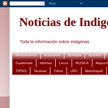
Noticias de Indi
Toda la información sobre indigenas
Afrobolivianos
Araucanos
Aymaras
Ayoreos
Guatemala
Idiomas
Lecos
MUSICA
Mapuch
TIPNIS
Tacanas
Tribus
URU
Weenhayek