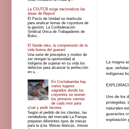
La CSUTCB exige nacionalizar las
áreas de Repsol
El Pacto de Unidad se rearticula
para analizar temas de coyuntura de
la gestión. La Confederación
Sindical Única de Trabajadores de
Bolivi...
El ñande reko, la comprensión de la
vida buena del guaraní
Una serie de preceptos y modos de
ser otorgan la oportunidad al
La magna asa
indígena de superar en su vida los
defectos para alcanzar la perfección
que, señalar
en u...
indígenas bo
En Cochabamba hay
EXPLORAC
varios lugares
sagrados donde los
creyentes se reúnen
Uno de los d
los primeros viernes
protegidas; 
de cada mes para
q’oar y pedir favores.
naturales es
Según el pedido de los clientes, las
guaraníes cr
vendedoras del mercado La Pampa
explotación p
preparan diferentes tipos de mesas
para la q’oa. Mesas blancas, mesas