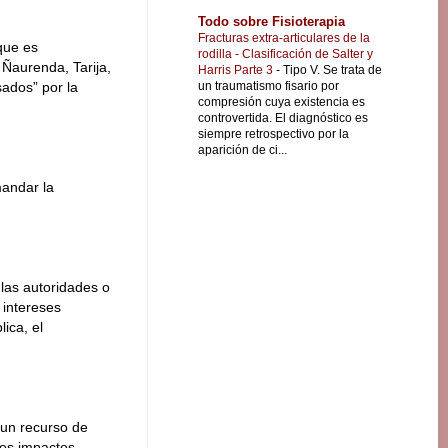
Todo sobre Fisioterapia
Fracturas extra-articulares de la
que es
rodilla - Clasificación de Salter y
 Ñaurenda, Tarija,
Harris Parte 3
-
Tipo V. Se trata de
un traumatismo fisario por
sados” por la
compresión cuya existencia es
controvertida. El diagnóstico es
siempre retrospectivo por la
aparición de ci...
mandar la
las autoridades o
 intereses
lica, el
 un recurso de
los impactos