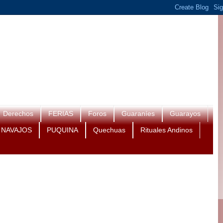
Derechos
FERIAS
Foros
Guaraníes
Guarayos
NAVAJOS
PUQUINA
Quechuas
Rituales Andinos