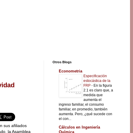
Otros Blogs
Econometria
Especificación
estocástica de la
vidad
FRP
-
En la figura
2.1 es claro que, a
medida que
aumenta el
ingreso familiar, el consumo
familiar, en promedio, también
aumenta. Pero, ¿qué sucede con
el con...
n sus afiliados
Cálculos en Ingeniería
ado, la Asamblea
Química