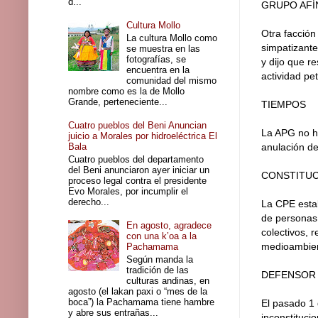
d...
GRUPO AFÍ
Cultura Mollo
Otra facción
La cultura Mollo como
simpatizante
se muestra en las
fotografías, se
y dijo que r
encuentra en la
actividad pe
comunidad del mismo
nombre como es la de Mollo
Grande, perteneciente...
TIEMPOS
Cuatro pueblos del Beni Anuncian
La APG no h
juicio a Morales por hidroeléctrica El
Bala
anulación d
Cuatro pueblos del departamento
del Beni anunciaron ayer iniciar un
CONSTITU
proceso legal contra el presidente
Evo Morales, por incumplir el
derecho...
La CPE estab
de personas 
En agosto, agradece
colectivos, r
con una k’oa a la
medioambient
Pachamama
Según manda la
tradición de las
DEFENSOR
culturas andinas, en
agosto (el lakan paxi o “mes de la
boca”) la Pachamama tiene hambre
El pasado 1 
y abre sus entrañas...
inconstituci