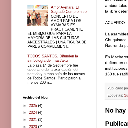
ambientales 
Amor Aymara: El
la libre dete
Sagrado Compromiso
CONCEPTO DE
AMOR PARA LOS
ACUERDO
AYMARAS ES
PRÁCTICAMENTE
EL MISMO QUE PARA LA
La asamblea 
MAYORÍA DE LAS CULTURAS
Chuquisaca y
ANCESTRALES | UNA FIGURA DE
Ñaurenda po
PARES COMPLEMENT...
TODOS SANTOS. Difunden la
En Macharet
simbología del mast’aku
defienden su
La plaza 14 de Septiembre fue
institucione
escenario de la explicación del
sentido y simbología de las mesas
169 fue rati
de Todos Santos. Participaron al
menos 200 n...
Publicado p
Etiquetas:
Gu
Archivo del blog
►
2025
(4)
No hay 
►
2024
(4)
►
2021
(1)
Publica
►
2020
(7)