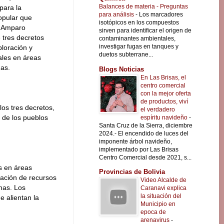
Balances de materia - Preguntas
para la
para análisis
-
Los marcadores
opular que
isotópicos en los compuestos
o Amparo
sirven para identificar el origen de
e tres decretos
contaminantes ambientales,
investigar fugas en tanques y
loración y
duetos subterrane...
ales en áreas
nas.
Blogs Noticias
En Las Brisas, el
centro comercial
con la mejor oferta
de productos, viví
os tres decretos,
el verdadero
y de los pueblos
espíritu navideño
-
Santa Cruz de la Sierra, diciembre
2024.- El encendido de luces del
imponente árbol navideño,
implementado por Las Brisas
Centro Comercial desde 2021, s...
os en áreas
Provincias de Bolivia
ización de recursos
Video Alcalde de
enas. Los
Caranavi explica
la situación del
e alientan la
Municipio en
epoca de
arenavirus
-