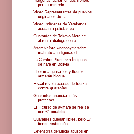
Indígenas luchan en dos frentes
por su territorio
Video Representantes de pueblos
originarios de La ...
Video Indígenas de Yateirenda
acusan a policías po...
Guaraníes de Takovo Mora se
abren al diálogo con e...
Asambleísta weenhayek sobre
maltrato a indígenas d...
La Cumbre Planetaria Índigena
se hará en Bolivia
Liberan a guaraníes y líderes
armarán bloque
Fiscal revela exceso de fuerza
contra guaraníes
Guaraníes anuncian más
protestas
El II curso de aymara se realiza
con 64 paralelos
Guaraníes quedan libres, pero 17
tienen restricción
Defensoría denuncia abusos en