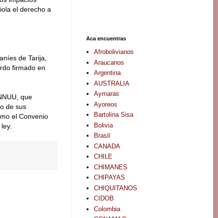
iola el derecho a
Aca encuentras
Afrobolivianos
níes de Tarija,
Araucanos
erdo firmado en
Argentina
AUSTRALIA
Aymaras
 NNUU, que
Ayoreos
to de sus
Bartolina Sisa
como el Convenio
Bolivia
ley.
Brasil
CANADA
CHILE
CHIMANES
CHIPAYAS
CHIQUITANOS
CIDOB
Colombia