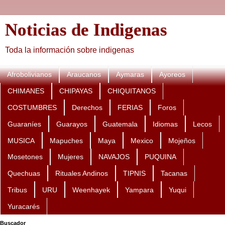
Noticias de Indigenas
Toda la información sobre indigenas
Afrobolivianos
Araucanos
Aymaras
Ayoreos
CHIMANES
CHIPAYAS
CHIQUITANOS
COSTUMBRES
Derechos
FERIAS
Foros
Guaraníes
Guarayos
Guatemala
Idiomas
Lecos
MUSICA
Mapuches
Maya
Mexico
Mojeños
Mosetones
Mujeres
NAVAJOS
PUQUINA
Quechuas
Rituales Andinos
TIPNIS
Tacanas
Tribus
URU
Weenhayek
Yampara
Yuqui
Yuracarés
Buscador