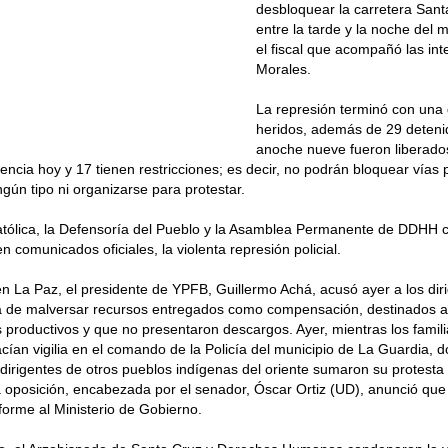
desbloquear la carretera Sant
entre la tarde y la noche del 
el fiscal que acompañó las in
Morales.
La represión terminó con una
heridos, además de 29 detenid
anoche nueve fueron liberado
encia hoy y 17 tienen restricciones; es decir, no podrán bloquear vías p
gún tipo ni organizarse para protestar.
Católica, la Defensoría del Pueblo y la Asamblea Permanente de DDHH 
n comunicados oficiales, la violenta represión policial.
en La Paz, el presidente de YPFB, Guillermo Achá, acusó ayer a los di
 de malversar recursos entregados como compensación, destinados al
 productivos y que no presentaron descargos. Ayer, mientras los famili
cían vigilia en el comando de la Policía del municipio de La Guardia, 
dirigentes de otros pueblos indígenas del oriente sumaron su protesta
la oposición, encabezada por el senador, Óscar Ortiz (UD), anunció qu
forme al Ministerio de Gobierno.