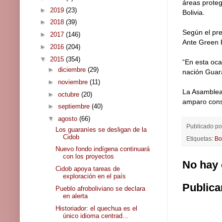
áreas proteg
►
2019
(23)
Bolivia.
►
2018
(39)
Según el pre
►
2017
(146)
Ante Green 
►
2016
(204)
▼
2015
(354)
“En esta oca
►
diciembre
(29)
nación Guara
►
noviembre
(11)
La Asamblea 
►
octubre
(20)
amparo const
►
septiembre
(40)
▼
agosto
(66)
Publicado p
Los guaraníes se desligan de la
Cidob
Etiquetas:
Bo
Nuevo fondo indígena continuará
con los proyectos
No hay 
Cidob apoya tareas de
exploración en el país
Publica
Pueblo afroboliviano se declara
en alerta
Historiador: el quechua es el
único idioma centrad...