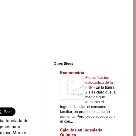
Otros Blogs
Econometria
Especificación
estocástica de la
FRP
-
En la figura
2.1 es claro que, a
medida que
aumenta el
ingreso familiar, el consumo
familiar, en promedio, también
aumenta. Pero, ¿qué sucede con
dia tonelada de
el con...
ógenos para
Cálculos en Ingeniería
Takovo Mora y
Química