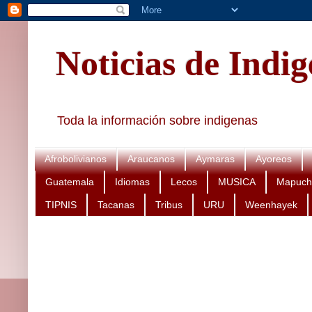
Noticias de Indi
Toda la información sobre indigenas
Afrobolivianos
Araucanos
Aymaras
Ayoreos
Guatemala
Idiomas
Lecos
MUSICA
Mapuch
TIPNIS
Tacanas
Tribus
URU
Weenhayek