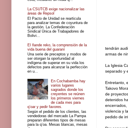
La CSUTCB exige nacionalizar las
áreas de Repsol
El Pacto de Unidad se rearticula
para analizar temas de coyuntura de
la gestión. La Confederación
Sindical Única de Trabajadores de
Bolivi...
El ñande reko, la comprensión de la
tendrán audi
vida buena del guaraní
armas de nin
Una serie de preceptos y modos de
ser otorgan la oportunidad al
indígena de superar en su vida los
La Iglesia 
defectos para alcanzar la perfección
separado y e
en u...
En Cochabamba hay
Entretanto, 
varios lugares
Takovo Mora
sagrados donde los
creyentes se reúnen
de proyectos
los primeros viernes
detenidos ha
de cada mes para
encerrados, 
q’oar y pedir favores.
violencia y 
Según el pedido de los clientes, las
vendedoras del mercado La Pampa
pedido de in
preparan diferentes tipos de mesas
para la q’oa. Mesas blancas, mesas