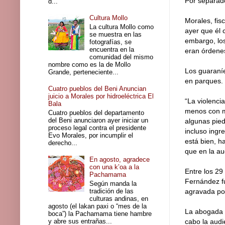
Por separad
d...
Cultura Mollo
Morales, fis
La cultura Mollo como
ayer que él c
se muestra en las
embargo, los
fotografías, se
encuentra en la
eran órdenes
comunidad del mismo
nombre como es la de Mollo
Los guaraníe
Grande, perteneciente...
en parques.
Cuatro pueblos del Beni Anuncian
juicio a Morales por hidroeléctrica El
“La violenci
Bala
menos con me
Cuatro pueblos del departamento
del Beni anunciaron ayer iniciar un
algunas pied
proceso legal contra el presidente
incluso ingr
Evo Morales, por incumplir el
está bien, h
derecho...
que en la au
En agosto, agradece
con una k’oa a la
Entre los 29
Pachamama
Fernández fu
Según manda la
tradición de las
agravada por
culturas andinas, en
agosto (el lakan paxi o “mes de la
La abogada M
boca”) la Pachamama tiene hambre
y abre sus entrañas...
cabo la audi