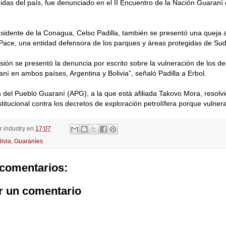
idas del país, fue denunciado en el II Encuentro de la Nación Guaraní 
sidente de la Conagua, Celso Padilla, también se presentó una queja 
Pace, una entidad defensora de los parques y áreas protegidas de Su
sión se presentó la denuncia por escrito sobre la vulneración de los d
ní en ambos países, Argentina y Bolivia”, señaló Padilla a Erbol.
del Pueblo Guaraní (APG), a la que está afiliada Takovo Mora, resolvi
itucional contra los decretos de exploración petrolífera porque vulner
or
industry
en
17:07
livia
,
Guaraníes
comentarios:
r un comentario