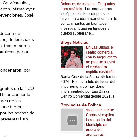
a Cruz-Yacuiba,
Balances de materia - Preguntas
martes, afirmó ayer
para análisis
-
Los marcadores
isotópicos en los compuestos
tervenciones, José
sirven para identificar el origen de
contaminantes ambientales,
investigar fugas en tanques y
 decena de
duetos subterrane...
os, de los cuales
Blogs Noticias
s, tres menores
En Las Brisas, el
úblicas, portar
centro comercial
con la mejor oferta
de productos, viví
el verdadero
condenaron, por
espíritu navideño
-
Santa Cruz de la Sierra, diciembre
2024.- El encendido de luces del
imponente árbol navideño,
rigentes de la TCO
implementado por Las Brisas
 financiamiento
Centro Comercial desde 2021, s...
ares de los
Provincias de Bolivia
donde fueron
Video Alcalde de
 por los hechos de
Caranavi explica
e presentará un
la situación del
Municipio en
epoca de
arenavirus
-