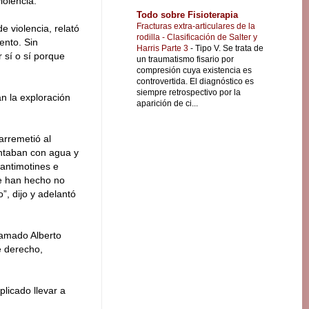
olencia.
Todo sobre Fisioterapia
Fracturas extra-articulares de la
e violencia, relató
rodilla - Clasificación de Salter y
ento. Sin
Harris Parte 3
-
Tipo V. Se trata de
 sí o sí porque
un traumatismo fisario por
compresión cuya existencia es
controvertida. El diagnóstico es
siempre retrospectivo por la
n la exploración
aparición de ci...
arremetió al
ontaban con agua y
 antimotines e
ue han hecho no
”, dijo y adelantó
lamado Alberto
e derecho,
licado llevar a