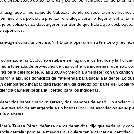
o, el Arzobispado de Santa Cruz y Derechos Humanos condenaron la vi
cal asignado al municipio de Cabezas, donde se suscitaron los hechos d
onminó a los policías a priorizar el diálogo para no llegar al enfrentami
 jefes policiales se descargaron señalando que había que desbloquear
 superiores.
s exigen consulta previa a YPFB para operar en su territorio y rechaza
a comenzó a las 13:30. Yo estaba en el lugar de los hechos y la Policía 
dia tonelada de proyectiles de gas contra los indígenas, que sólo c
ras para defenderse. A las 18:00 volvieron a arremeter con un camión
esaron a algunos domicilios de Yateirenda para sacar a la gente. Lo q
an demostrado incapacidad racional y de diálogo por parte del Gobierno
diencia cautelar pedirá la libertad para los indígenas.
 detenidos había cuatro mujeres y dos menores de edad. Un anciano l
e evacuado de emergencia a un hospital por una escoriación en el pi
 la diabetes.
aría Teresa Pérez, defensa de los detenidos, dijo que sería muy comp
encia cautelar porque la mayoría ni siquiera tenía carnet de identidad.