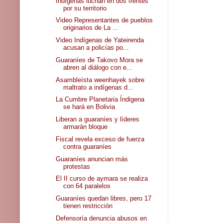
Indígenas luchan en dos frentes
por su territorio
Video Representantes de pueblos
originarios de La ...
Video Indígenas de Yateirenda
acusan a policías po...
Guaraníes de Takovo Mora se
abren al diálogo con e...
Asambleísta weenhayek sobre
maltrato a indígenas d...
La Cumbre Planetaria Índigena
se hará en Bolivia
Liberan a guaraníes y líderes
armarán bloque
Fiscal revela exceso de fuerza
contra guaraníes
Guaraníes anuncian más
protestas
El II curso de aymara se realiza
con 64 paralelos
Guaraníes quedan libres, pero 17
tienen restricción
Defensoría denuncia abusos en