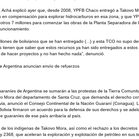
e, Achá explicó ayer que, desde 2008, YPFB Chaco entregó a Takovo Mo
os en compensación para explorar hidrocarburos en esa zona, y que Y
tros 7 millones para comenzar las obras de la Planta Separadora de 
funcionamiento.
llones de bolivianos que se han entregado (...) y esta TCO no supo de
tienen que saber que estos recursos ya han sido entregados a estos d
n de hacer proyectos y no han hecho nada”, denunció.
e Argentina anuncian envío de refuerzos
araníes de Argentina se sumarán a las protestas de la Tierra Comunit
o Mora del departamento de Santa Cruz, que demanda el derecho const
via, anunció el Consejo Continental de la Nación Guaraní (Conagua). 
Bolivia firmaron un acuerdo para la defensa de sus derechos y se ade
e guaraníes de ese país arribaría al país.
de los indígenas de Takovo Mora, así como el rechazo a los decretos
y 2368, que aceleran la exploración y explotación de petróleo en sus ter