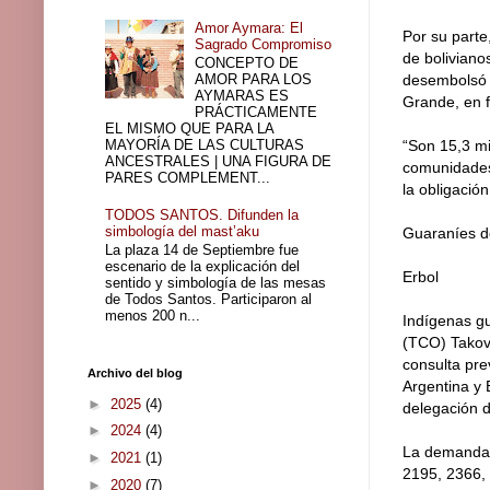
Amor Aymara: El
Por su part
Sagrado Compromiso
de bolivian
CONCEPTO DE
AMOR PARA LOS
desembolsó o
AYMARAS ES
Grande, en 
PRÁCTICAMENTE
EL MISMO QUE PARA LA
MAYORÍA DE LAS CULTURAS
“Son 15,3 mi
ANCESTRALES | UNA FIGURA DE
comunidades 
PARES COMPLEMENT...
la obligació
TODOS SANTOS. Difunden la
simbología del mast’aku
Guaraníes d
La plaza 14 de Septiembre fue
escenario de la explicación del
Erbol
sentido y simbología de las mesas
de Todos Santos. Participaron al
menos 200 n...
Indígenas gu
(TCO) Takov
consulta pre
Archivo del blog
Argentina y 
►
2025
(4)
delegación d
►
2024
(4)
La demanda 
►
2021
(1)
2195, 2366, 
►
2020
(7)