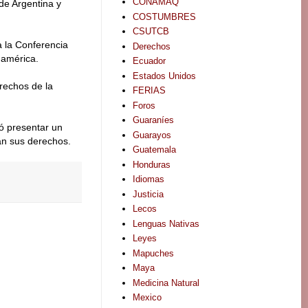
CONAMAQ
de Argentina y
COSTUMBRES
CSUTCB
a la Conferencia
Derechos
damérica.
Ecuador
Estados Unidos
erechos de la
FERIAS
Foros
Guaraníes
ó presentar un
Guarayos
an sus derechos.
Guatemala
Honduras
Idiomas
Justicia
Lecos
Lenguas Nativas
Leyes
Mapuches
Maya
Medicina Natural
Mexico