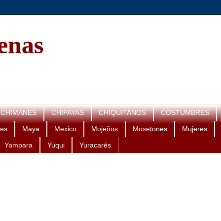
genas
CHIMANES
CHIPAYAS
CHIQUITANOS
COSTUMBRES
es
Maya
Mexico
Mojeños
Mosetones
Mujeres
Yampara
Yuqui
Yuracarés