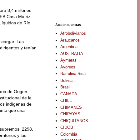
ra 8,4 millones
PFB Casa Matriz
Líquidos de Río
Aca encuentras
Afrobolivianos
Araucanos
scargar. Las
Argentina
irigentes y tenían
AUSTRALIA
Aymaras
Ayoreos
Bartolina Sisa
Bolivia
Brasil
aria de Origen
CANADA
itucional de la
CHILE
Los indígenas de
CHIMANES
lantó que una
CHIPAYAS
CHIQUITANOS
CIDOB
 supremos: 2298,
Colombia
ritorios y las