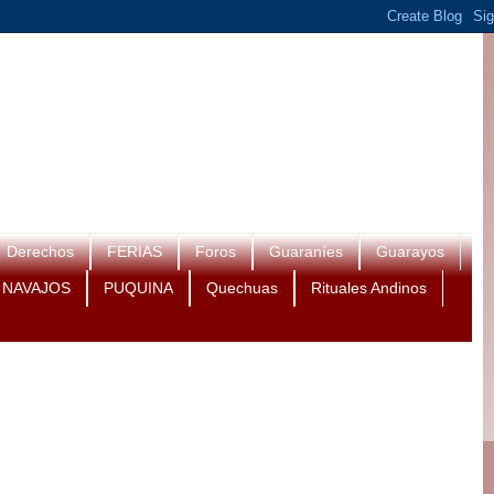
Derechos
FERIAS
Foros
Guaraníes
Guarayos
NAVAJOS
PUQUINA
Quechuas
Rituales Andinos