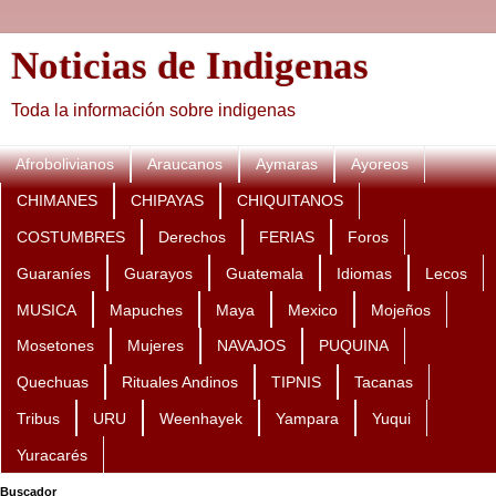
Noticias de Indigenas
Toda la información sobre indigenas
Afrobolivianos
Araucanos
Aymaras
Ayoreos
CHIMANES
CHIPAYAS
CHIQUITANOS
COSTUMBRES
Derechos
FERIAS
Foros
Guaraníes
Guarayos
Guatemala
Idiomas
Lecos
MUSICA
Mapuches
Maya
Mexico
Mojeños
Mosetones
Mujeres
NAVAJOS
PUQUINA
Quechuas
Rituales Andinos
TIPNIS
Tacanas
Tribus
URU
Weenhayek
Yampara
Yuqui
Yuracarés
Buscador