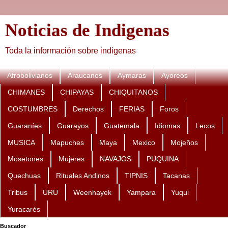
Noticias de Indigenas
Toda la información sobre indigenas
Afrobolivianos
Araucanos
Aymaras
Ayoreos
CHIMANES
CHIPAYAS
CHIQUITANOS
COSTUMBRES
Derechos
FERIAS
Foros
Guaraníes
Guarayos
Guatemala
Idiomas
Lecos
MUSICA
Mapuches
Maya
Mexico
Mojeños
Mosetones
Mujeres
NAVAJOS
PUQUINA
Quechuas
Rituales Andinos
TIPNIS
Tacanas
Tribus
URU
Weenhayek
Yampara
Yuqui
Yuracarés
Buscador