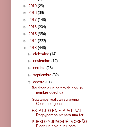
►
2019
(23)
►
2018
(39)
►
2017
(146)
►
2016
(204)
►
2015
(354)
►
2014
(222)
▼
2013
(446)
►
diciembre
(14)
►
noviembre
(12)
►
octubre
(28)
►
septiembre
(32)
▼
agosto
(51)
Bautizan a un asteroide con un
nombre quechua
Guaraníes realizan su propio
Censo indígena
ESTATUTO EN ETAPA FINAL
Raqaypampa prepara una fer...
PUEBLO YURACARÉ- MOXEÑO
Piden un solo curul para i...