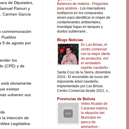
mara de Diputados,
Balances de materia - Preguntas
 Samuel Pamuri y
para análisis
-
Los marcadores
isotópicos en los compuestos
i, Carmen García
sirven para identificar el origen de
contaminantes ambientales,
investigar fugas en tanques y
 en conmemoración
duetos subterrane...
s Pueblos
Blogs Noticias
a 9 de agosto por
En Las Brisas, el
centro comercial
con la mejor oferta
de productos, viví
fender los
el verdadero
ado (CPE) y de
espíritu navideño
-
Santa Cruz de la Sierra, diciembre
2024.- El encendido de luces del
imponente árbol navideño,
e está obviamente
implementado por Las Brisas
que existan
Centro Comercial desde 2021, s...
emás vulneren sus
Provincias de Bolivia
Video Alcalde de
Caranavi explica
 de
la situación del
Municipio en
 la intención de
epoca de
mblea Legislativa.
arenavirus
-