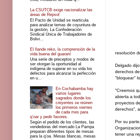
La CSUTCB exige nacionalizar las
áreas de Repsol
El Pacto de Unidad se rearticula
para analizar temas de coyuntura de
la gestión. La Confederación
Sindical Única de Trabajadores de
Bolivi...
El ñande reko, la comprensión de la
resolución d
vida buena del guaraní
Una serie de preceptos y modos de
ser otorgan la oportunidad al
Delgado dijo
indígena de superar en su vida los
derechos de 
defectos para alcanzar la perfección
"bloquear" l
en u...
En Cochabamba hay
"Creemos que
varios lugares
abierta a to
sagrados donde los
creyentes se reúnen
proyectos de
los primeros viernes
derechos", a
de cada mes para
q’oar y pedir favores.
Por su parte
Según el pedido de los clientes, las
vendedoras del mercado La Pampa
Organizacion
preparan diferentes tipos de mesas
tener una re
para la q’oa. Mesas blancas, mesas