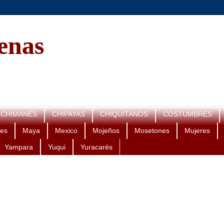
genas
CHIMANES
CHIPAYAS
CHIQUITANOS
COSTUMBRES
es
Maya
Mexico
Mojeños
Mosetones
Mujeres
Yampara
Yuqui
Yuracarés