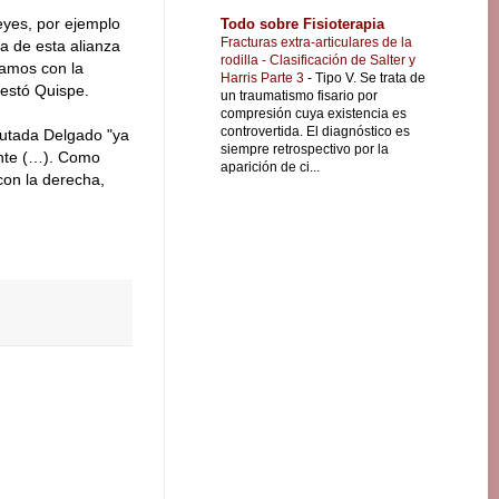
eyes, por ejemplo
Todo sobre Fisioterapia
Fracturas extra-articulares de la
ma de esta alianza
rodilla - Clasificación de Salter y
tamos con la
Harris Parte 3
-
Tipo V. Se trata de
estó Quispe.
un traumatismo fisario por
compresión cuya existencia es
controvertida. El diagnóstico es
putada Delgado "ya
siempre retrospectivo por la
dente (…). Como
aparición de ci...
con la derecha,