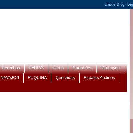
Derechos
FERIAS
Foros
Guaraníes
Guarayos
NAVAJOS
PUQUINA
Quechuas
Rituales Andinos