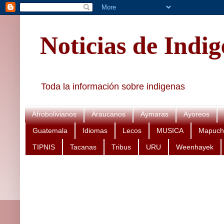
Noticias de Indi
Toda la información sobre indigenas
Afrobolivianos
Araucanos
Aymaras
Ayoreos
Guatemala
Idiomas
Lecos
MUSICA
Mapuch
TIPNIS
Tacanas
Tribus
URU
Weenhayek