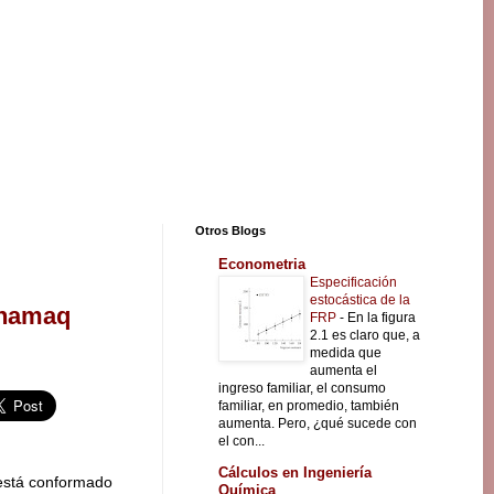
Otros Blogs
Econometria
Especificación
estocástica de la
onamaq
FRP
-
En la figura
2.1 es claro que, a
medida que
aumenta el
ingreso familiar, el consumo
familiar, en promedio, también
aumenta. Pero, ¿qué sucede con
el con...
Cálculos en Ingeniería
está conformado
Química