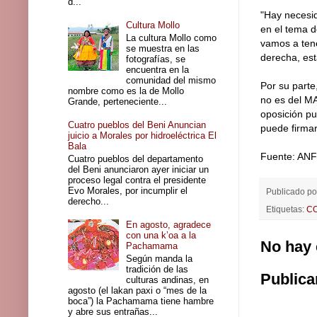
d...
"Hay necesid
Cultura Mollo
en el tema d
La cultura Mollo como
vamos a ten
se muestra en las
derecha, es
fotografías, se
encuentra en la
comunidad del mismo
Por su parte
nombre como es la de Mollo
no es del MA
Grande, perteneciente...
oposición pu
Cuatro pueblos del Beni Anuncian
puede firmar
juicio a Morales por hidroeléctrica El
Bala
Fuente: ANF
Cuatro pueblos del departamento
del Beni anunciaron ayer iniciar un
proceso legal contra el presidente
Evo Morales, por incumplir el
Publicado p
derecho...
Etiquetas:
C
En agosto, agradece
con una k’oa a la
No hay 
Pachamama
Según manda la
tradición de las
Publica
culturas andinas, en
agosto (el lakan paxi o “mes de la
boca”) la Pachamama tiene hambre
y abre sus entrañas...