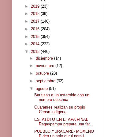
►
2019
(23)
►
2018
(39)
►
2017
(146)
►
2016
(204)
►
2015
(354)
►
2014
(222)
▼
2013
(446)
►
diciembre
(14)
►
noviembre
(12)
►
octubre
(28)
►
septiembre
(32)
▼
agosto
(51)
Bautizan a un asteroide con un
nombre quechua
Guaraníes realizan su propio
Censo indígena
ESTATUTO EN ETAPA FINAL
Raqaypampa prepara una fer...
PUEBLO YURACARÉ- MOXEÑO
Piden un solo curul para i...