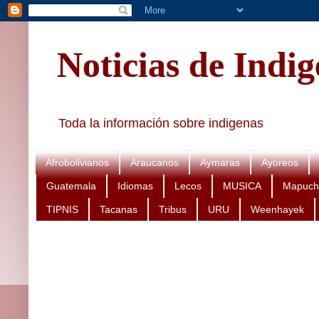
Noticias de Indi
Toda la información sobre indigenas
Afrobolivianos
Araucanos
Aymaras
Ayoreos
Guatemala
Idiomas
Lecos
MUSICA
Mapuch
TIPNIS
Tacanas
Tribus
URU
Weenhayek