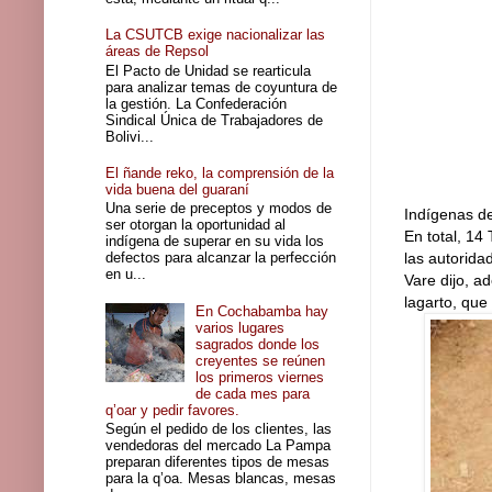
La CSUTCB exige nacionalizar las
áreas de Repsol
El Pacto de Unidad se rearticula
para analizar temas de coyuntura de
la gestión. La Confederación
Sindical Única de Trabajadores de
Bolivi...
El ñande reko, la comprensión de la
vida buena del guaraní
Una serie de preceptos y modos de
Indígenas de
ser otorgan la oportunidad al
En total, 14
indígena de superar en su vida los
defectos para alcanzar la perfección
las autorid
en u...
Vare dijo, a
lagarto, que
En Cochabamba hay
varios lugares
sagrados donde los
creyentes se reúnen
los primeros viernes
de cada mes para
q’oar y pedir favores.
Según el pedido de los clientes, las
vendedoras del mercado La Pampa
preparan diferentes tipos de mesas
para la q’oa. Mesas blancas, mesas