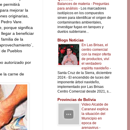
Balances de materia - Preguntas
e permitirá
para análisis
-
Los marcadores
para mejorar la
isotópicos en los compuestos
nes originarias,
sirven para identificar el origen de
, Pedro Vare.
contaminantes ambientales,
investigar fugas en tanques y
, porque significa
duetos subterrane...
llegar a beneficiar
familia de la
Blogs Noticias
aprovechamiento´,
En Las Brisas, el
centro comercial
al de Pueblos
con la mejor oferta
de productos, viví
po autorizado por
el verdadero
espíritu navideño
-
Santa Cruz de la Sierra, diciembre
e la carne de
2024.- El encendido de luces del
imponente árbol navideño,
implementado por Las Brisas
Centro Comercial desde 2021, s...
Provincias de Bolivia
Video Alcalde de
Caranavi explica
la situación del
Municipio en
epoca de
arenavirus
-