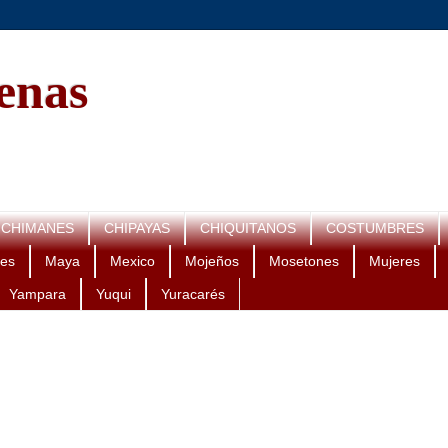
genas
CHIMANES
CHIPAYAS
CHIQUITANOS
COSTUMBRES
es
Maya
Mexico
Mojeños
Mosetones
Mujeres
Yampara
Yuqui
Yuracarés