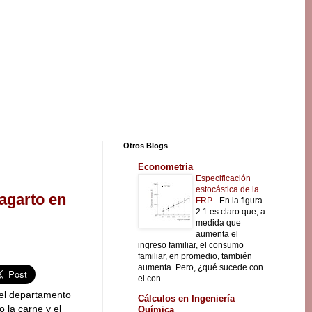
Otros Blogs
Econometria
Especificación
estocástica de la
agarto en
FRP
-
En la figura
2.1 es claro que, a
medida que
aumenta el
ingreso familiar, el consumo
familiar, en promedio, también
aumenta. Pero, ¿qué sucede con
el con...
el departamento
Cálculos en Ingeniería
 la carne y el
Química