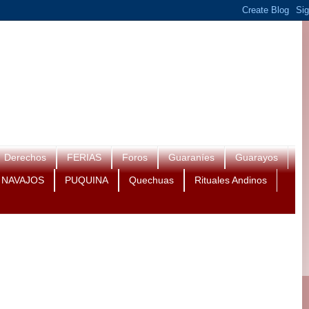
Derechos
FERIAS
Foros
Guaraníes
Guarayos
NAVAJOS
PUQUINA
Quechuas
Rituales Andinos