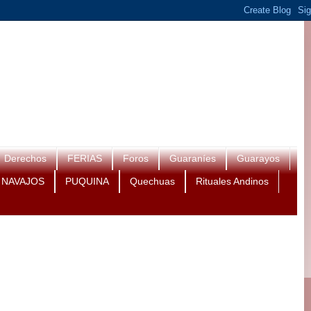
Derechos
FERIAS
Foros
Guaraníes
Guarayos
NAVAJOS
PUQUINA
Quechuas
Rituales Andinos