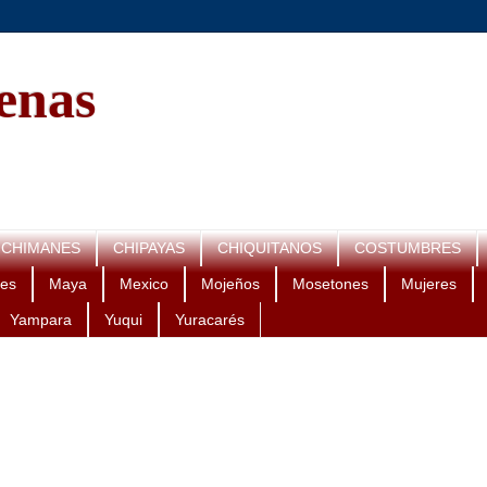
genas
CHIMANES
CHIPAYAS
CHIQUITANOS
COSTUMBRES
es
Maya
Mexico
Mojeños
Mosetones
Mujeres
Yampara
Yuqui
Yuracarés