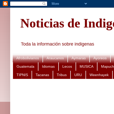
Noticias de Indi
Toda la información sobre indigenas
Afrobolivianos
Araucanos
Aymaras
Ayoreos
Guatemala
Idiomas
Lecos
MUSICA
Mapuch
TIPNIS
Tacanas
Tribus
URU
Weenhayek