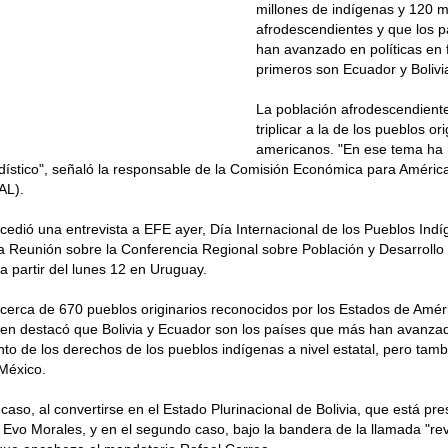
millones de indígenas y 120 m
afrodescendientes y que los 
han avanzado en políticas en 
primeros son Ecuador y Bolivi
La población afrodescendient
triplicar a la de los pueblos or
americanos. "En ese tema ha
adístico", señaló la responsable de la Comisión Económica para América
AL).
edió una entrevista a EFE ayer, Día Internacional de los Pueblos Ind
a Reunión sobre la Conferencia Regional sobre Población y Desarrollo
 a partir del lunes 12 en Uruguay.
rca de 670 pueblos originarios reconocidos por los Estados de Améri
ien destacó que Bolivia y Ecuador son los países que más han avanzad
to de los derechos de los pueblos indígenas a nivel estatal, pero tam
México.
 caso, al convertirse en el Estado Plurinacional de Bolivia, que está p
 Evo Morales, y en el segundo caso, bajo la bandera de la llamada "re