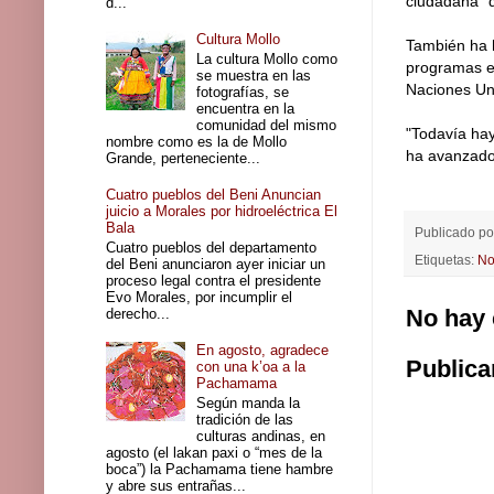
ciudadana" 
d...
Cultura Mollo
También ha 
La cultura Mollo como
programas e
se muestra en las
Naciones Un
fotografías, se
encuentra en la
comunidad del mismo
"Todavía hay
nombre como es la de Mollo
ha avanzado 
Grande, perteneciente...
Cuatro pueblos del Beni Anuncian
juicio a Morales por hidroeléctrica El
Bala
Publicado p
Cuatro pueblos del departamento
Etiquetas:
No
del Beni anunciaron ayer iniciar un
proceso legal contra el presidente
Evo Morales, por incumplir el
No hay 
derecho...
En agosto, agradece
Publica
con una k’oa a la
Pachamama
Según manda la
tradición de las
culturas andinas, en
agosto (el lakan paxi o “mes de la
boca”) la Pachamama tiene hambre
y abre sus entrañas...