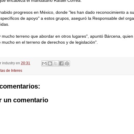
que encabeza el mandatario Rafael Correa.
habido progresos en México, donde "les han dado reconocimiento a s
specíficos de apoyo" a estos grupos, aseguró la Responsable del orga
idas.
 mucho terreno que abordar en otros lugares", apuntó Bárcena, quien
mucho en el terreno de derechos y de legislación".
or
industry
en
20:31
tas de Interes
comentarios:
r un comentario