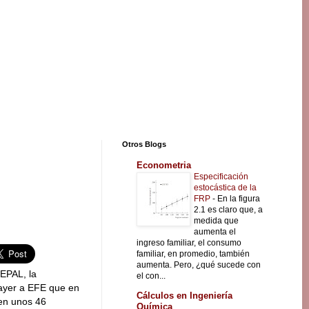
Otros Blogs
Econometria
Especificación
estocástica de la
FRP
-
En la figura
2.1 es claro que, a
medida que
aumenta el
ingreso familiar, el consumo
familiar, en promedio, también
aumenta. Pero, ¿qué sucede con
CEPAL, la
el con...
 ayer a EFE que en
Cálculos en Ingeniería
ven unos 46
Química