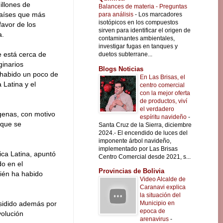
illones de
Balances de materia - Preguntas
países que más
para análisis
-
Los marcadores
isotópicos en los compuestos
favor de los
sirven para identificar el origen de
a.
contaminantes ambientales,
investigar fugas en tanques y
e está cerca de
duetos subterrane...
iginarios
Blogs Noticias
 habido un poco de
En Las Brisas, el
 Latina y el
centro comercial
con la mejor oferta
de productos, viví
el verdadero
ígenas, con motivo
espíritu navideño
-
 que se
Santa Cruz de la Sierra, diciembre
2024.- El encendido de luces del
imponente árbol navideño,
implementado por Las Brisas
ca Latina, apuntó
Centro Comercial desde 2021, s...
o en el
Provincias de Bolivia
bién ha habido
Video Alcalde de
Caranavi explica
la situación del
Municipio en
residido además por
epoca de
volución
arenavirus
-