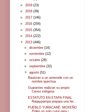
►
2019
(23)
►
2018
(39)
►
2017
(146)
►
2016
(204)
►
2015
(354)
►
2014
(222)
▼
2013
(446)
►
diciembre
(14)
►
noviembre
(12)
►
octubre
(28)
►
septiembre
(32)
▼
agosto
(51)
Bautizan a un asteroide con un
nombre quechua
Guaraníes realizan su propio
Censo indígena
ESTATUTO EN ETAPA FINAL
Raqaypampa prepara una fer...
PUEBLO YURACARÉ- MOXEÑO
Piden un solo curul para i...