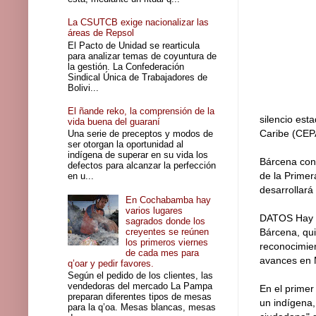
La CSUTCB exige nacionalizar las
áreas de Repsol
El Pacto de Unidad se rearticula
para analizar temas de coyuntura de
la gestión. La Confederación
Sindical Única de Trabajadores de
Bolivi...
El ñande reko, la comprensión de la
silencio est
vida buena del guaraní
Caribe (CEP
Una serie de preceptos y modos de
ser otorgan la oportunidad al
indígena de superar en su vida los
Bárcena conc
defectos para alcanzar la perfección
de la Primer
en u...
desarrollará
En Cochabamba hay
varios lugares
DATOS Hay ce
sagrados donde los
creyentes se reúnen
Bárcena, qu
los primeros viernes
reconocimien
de cada mes para
avances en 
q’oar y pedir favores.
Según el pedido de los clientes, las
vendedoras del mercado La Pampa
En el primer
preparan diferentes tipos de mesas
un indígena,
para la q’oa. Mesas blancas, mesas