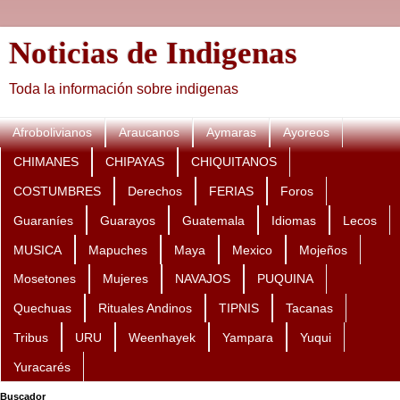
Noticias de Indigenas
Toda la información sobre indigenas
Afrobolivianos
Araucanos
Aymaras
Ayoreos
CHIMANES
CHIPAYAS
CHIQUITANOS
COSTUMBRES
Derechos
FERIAS
Foros
Guaraníes
Guarayos
Guatemala
Idiomas
Lecos
MUSICA
Mapuches
Maya
Mexico
Mojeños
Mosetones
Mujeres
NAVAJOS
PUQUINA
Quechuas
Rituales Andinos
TIPNIS
Tacanas
Tribus
URU
Weenhayek
Yampara
Yuqui
Yuracarés
Buscador